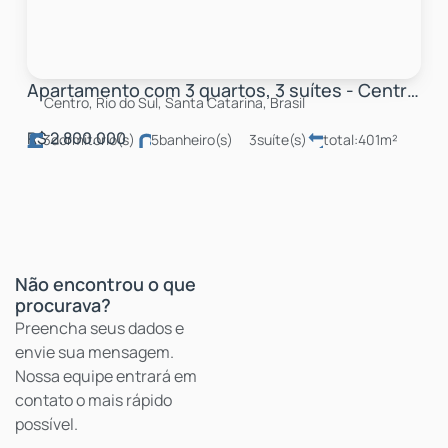
Apartamento com 3 quartos, 3 suítes - Centro, Rio do Sul
Centro, Rio do Sul, Santa Catarina, Brasil
R$
2.800.000
3
dormitório(s)
5
banheiro(s)
3
suíte(s)
total:
401m²
4
vaga(s)
útil:
257m²
Não encontrou o que
procurava?