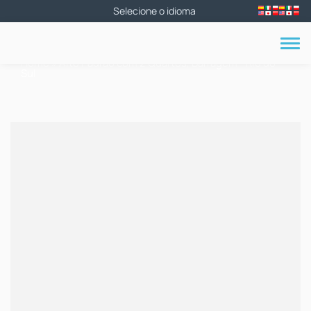
Home
»
Alto Padrão com 2 Quartos, Barragem - Rio do
Sul