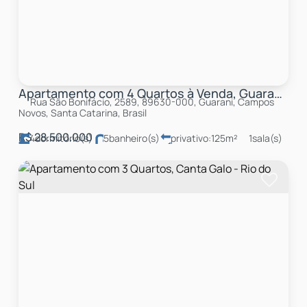
Apartamento com 4 Quartos à Venda, Guarani - Campos Novos
Rua São Bonifácio, 2589, 89630-000, Guarani, Campos
Novos, Santa Catarina, Brasil
R$
28.500.000
4
dormitório(s)
5
banheiro(s)
privativo:
125m²
1
sala(s)
3
suíte(s)
total:
190m²
4
vaga(s)
útil:
150m²
terreno:
630m²