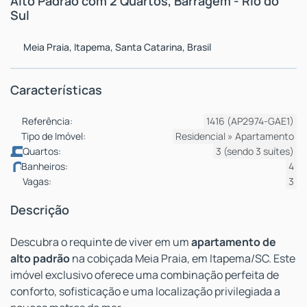
Alto Padrão com 2 Quartos, Barragem - Rio do
Sul
Meia Praia
,
Itapema
,
Santa Catarina
,
Brasil
Características
Referência:
1416
(AP2974-GAE1)
Tipo de Imóvel:
Residencial
»
Apartamento
Quartos:
3 (sendo 3 suítes)
Banheiros:
4
Vagas:
3
Descrição
Descubra o requinte de viver em um
apartamento de
alto padrão
na cobiçada Meia Praia, em Itapema/SC. Este
imóvel exclusivo oferece uma combinação perfeita de
conforto, sofisticação e uma localização privilegiada a