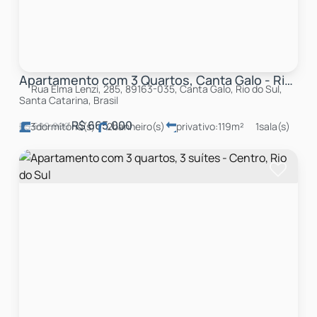
Apartamento com 3 Quartos, Canta Galo - Rio do Sul
Rua Elma Lenzi, 285, 89163-035, Canta Galo, Rio do Sul,
Santa Catarina, Brasil
R$
665.000
R$
690.000
3
dormitório(s)
2
banheiro(s)
privativo:
119m²
1
sala(s)
1
suíte(s)
total:
119m²
2
vaga(s)
útil:
119m²