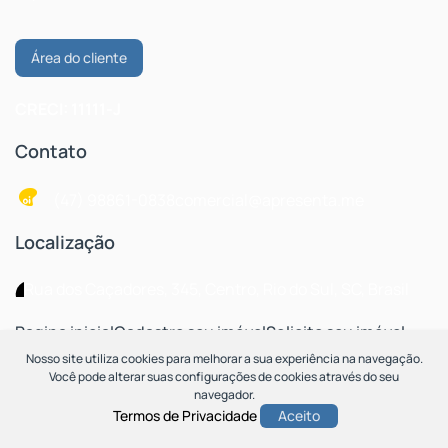
Área do cliente
CRECI: 11111-J
Contato
(47) 98861-0838
comercial@apresenta.me
Localização
Rua dos Caçadores
,
345
,
Centro
,
Rio do Sul
,
SC
,
Brasil
Pagina inicial
Cadastre seu imóvel
Solicite seu imóvel
Blog
Nosso site utiliza cookies para melhorar a sua experiência na navegação.
Você pode alterar suas configurações de cookies através do seu
navegador.
Termos de Privacidade
Aceito