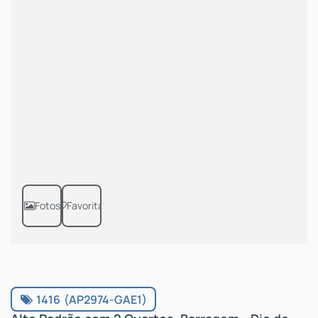
Fotos
Favoritar
1416
(AP2974-GAE1)