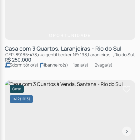
OPORTUNIDADE
Casa com 3 Quartos, Laranjeiras - Rio do Sul
CEP: 89165-478
,
rua gentil becker
,
N°:
198
,
Laranjeiras
,
Rio do Sul
,
Sa
R$
250.000
3
dormitório(s)
1
banheiro(s)
1
sala(s)
2
vaga(s)
Casa
1412
(1013)