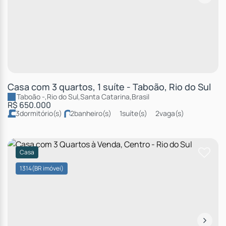
Casa com 3 quartos, 1 suíte - Taboão, Rio do Sul
Taboão
,
Rio do Sul
,
Santa Catarina
,
Brasil
R$
650.000
3
dormitório(s)
2
banheiro(s)
1
suíte(s)
2
vaga(s)
útil:
160m²
terreno:
339m²
Casa
1314
(BR imóvei)