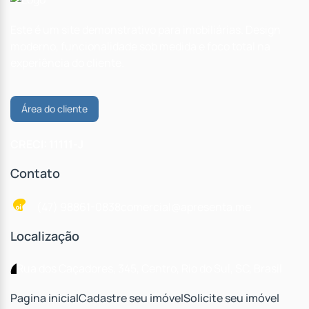
Este é um site demonstrativo para imobiliárias. Design
moderno, funcionalidade sob medida e foco total na
experiência do cliente.
Área do cliente
CRECI: 11111-J
Contato
(47) 98861-0838
comercial@apresenta.me
Localização
Rua dos Caçadores
,
345
,
Centro
,
Rio do Sul
,
SC
,
Brasil
Pagina inicial
Cadastre seu imóvel
Solicite seu imóvel