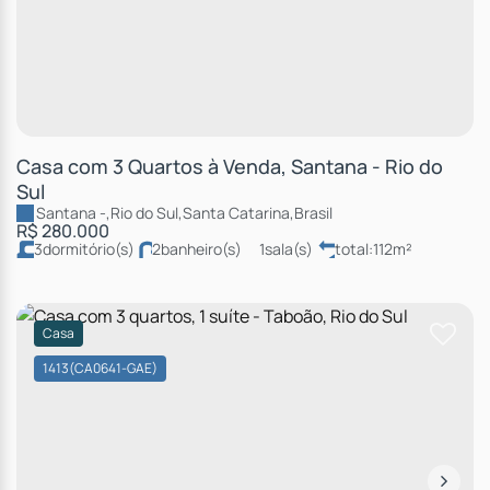
Casa com 3 Quartos à Venda, Santana - Rio do
Sul
Santana
,
Rio do Sul
,
Santa Catarina
,
Brasil
R$
280.000
3
dormitório(s)
2
banheiro(s)
1
sala(s)
total:
112m²
1
vaga(s)
terreno:
276m²
comprimento:
23m
fundos:
12m
frente:
12m
Casa
1413
(CA0641-GAE)