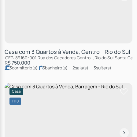
Casa com 3 Quartos à Venda, Centro - Rio do Sul
CEP: 89160-001
,
Rua dos Caçadores
,
Centro
,
Rio do Sul
,
Santa Cata
R$
750.000
3
dormitório(s)
5
banheiro(s)
2
sala(s)
3
suíte(s)
total:
250m²
3
vaga(s)
útil:
188 ~ 250m²
Casa
1110