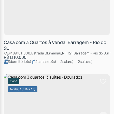
Casa com 3 Quartos à Venda, Barragem - Rio do
Sul
CEP: 89161-000
,
Estrada Blumenau
,
N°:
121
,
Barragem
,
Rio do Sul
,
Sa
R$
1.110.000
3
dormitório(s)
2
banheiro(s)
2
sala(s)
2
suíte(s)
total:
3000m²
5
vaga(s)
útil:
2000m²
Casa
1431
(CA0111-RAF)