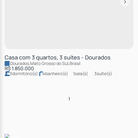
Casa com 3 quartos, 3 suítes - Dourados
Dourados
,
Mato Grosso do Sul
,
Brasil
R$
1.850.000
3
dormitório(s)
4
banheiro(s)
1
sala(s)
3
suíte(s)
útil:
197m²
terreno:
403m²
comprimento:
31m
frente:
13m
1