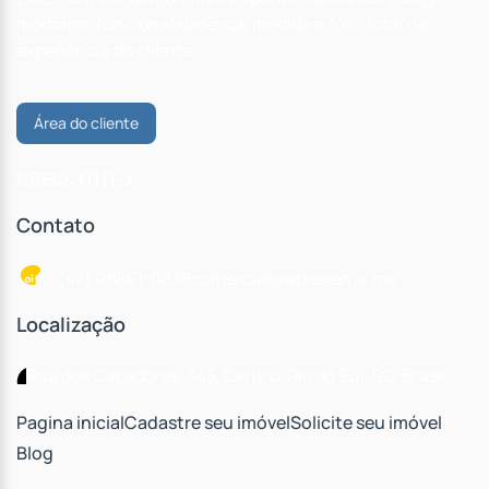
moderno, funcionalidade sob medida e foco total na
experiência do cliente.
Área do cliente
CRECI: 11111-J
Contato
(47) 98861-0838
comercial@apresenta.me
Localização
Rua dos Caçadores
,
345
,
Centro
,
Rio do Sul
,
SC
,
Brasil
Pagina inicial
Cadastre seu imóvel
Solicite seu imóvel
Blog