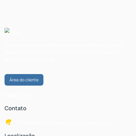
Este é um site demonstrativo para imobiliárias. Design
moderno, funcionalidade sob medida e foco total na
experiência do cliente.
Área do cliente
CRECI: 11111-J
Contato
(47) 98861-0838
comercial@apresenta.me
Localização