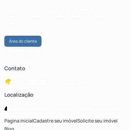
Este é um site demonstrativo para imobiliárias. Design
moderno, funcionalidade sob medida e foco total na
experiência do cliente.
Área do cliente
CRECI: 11111-J
Contato
(47) 98861-0838
comercial@apresenta.me
Localização
Rua dos Caçadores
,
345
,
Centro
,
Rio do Sul
,
SC
,
Brasil
Pagina inicial
Cadastre seu imóvel
Solicite seu imóvel
Blog