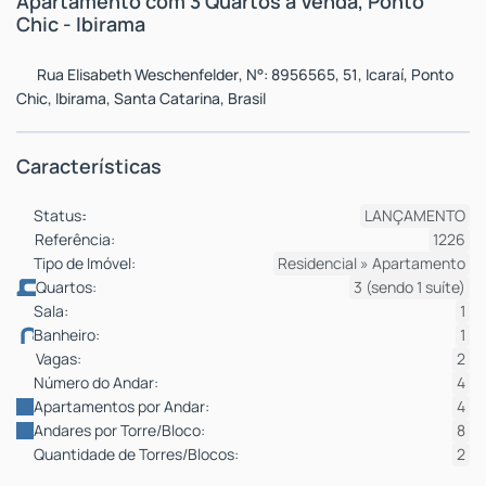
Apartamento com 3 Quartos à Venda, Ponto
Chic - Ibirama
Rua Elisabeth Weschenfelder
,
N°:
8956565
,
51
,
Icaraí
,
Ponto
Chic
,
Ibirama
,
Santa Catarina
,
Brasil
Características
Status:
LANÇAMENTO
Referência:
1226
Tipo de Imóvel:
Residencial
»
Apartamento
Quartos:
3 (sendo 1 suíte)
Sala:
1
Banheiro:
1
Vagas:
2
Número do Andar:
4
Apartamentos por Andar:
4
Andares por Torre/Bloco:
8
Quantidade de Torres/Blocos:
2