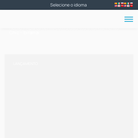
Home
»
Apartamento com 3 Quartos à Venda, Ponto
Chic - Ibirama
LANÇAMENTO