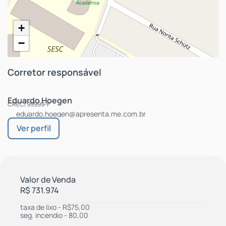
+
−
Corretor responsável
Eduardo Hoegen
CRECI
99999-F
eduardo.hoegen@apresenta.me.com.br
Valor de Venda
R$
731.974
taxa de lixo - R$75,00
seg. incendio - 80,00