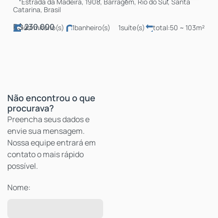
Estrada da Madeira, 1908, Barragem, Rio do Sul, Santa
Catarina, Brasil
R$
230.000
1
dormitório(s)
1
banheiro(s)
1
suíte(s)
total:
50 ~ 103m²
útil:
92m²
Não encontrou o que
procurava?
Nome: