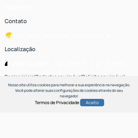
CRECI: 11111-J
Contato
(47) 98861-0838
comercial@apresenta.me
Localização
Rua dos Caçadores
,
345
,
Centro
,
Rio do Sul
,
SC
,
Brasil
Pagina inicial
Cadastre seu imóvel
Solicite seu imóvel
Blog
Nosso site utiliza cookies para melhorar a sua experiência na navegação.
Você pode alterar suas configurações de cookies através do seu
navegador.
Termos de Privacidade
Aceito