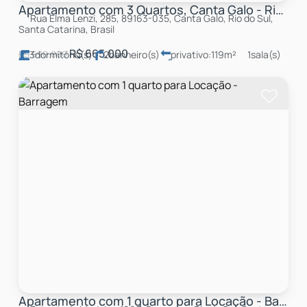
Apartamento com 3 Quartos, Canta Galo - Rio do Sul
Rua Elma Lenzi, 285, 89163-035, Canta Galo, Rio do Sul,
Santa Catarina, Brasil
R$
665.000
R$
690.000
3
dormitório(s)
2
banheiro(s)
privativo:
119m²
1
sala(s)
1
suíte(s)
total:
119m²
2
vaga(s)
útil:
119m²
Apartamento com 1 quarto para Locação - Barragem