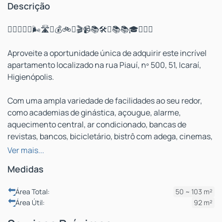
Descrição
🏋️‍♂️🥩🚨🔥🌬️🛣️📰💰🚲🍷🎬📹📚🛠️🏢📚📚🎓💊🍎🌊
Aproveite a oportunidade única de adquirir este incrível
apartamento localizado na rua Piauí, nº 500, 51, Icaraí,
Higienópolis.
Com uma ampla variedade de facilidades ao seu redor,
como academias de ginástica, açougue, alarme,
aquecimento central, ar condicionado, bancas de
revistas, bancos, bicicletário, bistrô com adega, cinemas,
circuito de TV, cursinhos, elevador, escolas de 1º e 2º
Ver mais...
grau, faculdades, farmácias, feiras e uma bela vista
Medidas
frontal para o mar, este imóvel é simplesmente
imperdível!
Área Total:
50 ~ 103 m²
Área Útil:
92 m²
Com 3 quartos, 1 banheiro, 1 suíte, 2 vagas de garagem, 1
sala, uma área total de 49.98 m² e uma área útil de 92 m²,