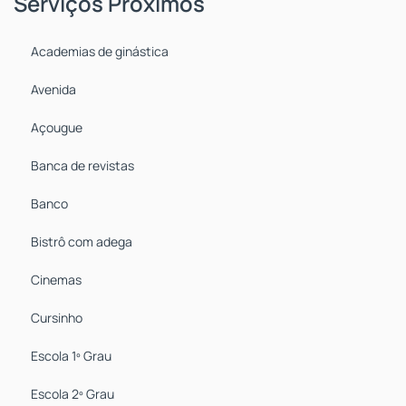
Serviços Próximos
por apenas R$ 725.000,00, esta é uma oportunidade que
você não pode deixar passar.
Academias de ginástica
Não perca mais tempo e agende já a sua visita! Este pode
Avenida
ser o lar dos seus sonhos! 🏡✨
Açougue
#imóveis #apartamento #oportunidade #localização
Banca de revistas
#facilidades #qualidade de vida
Banco
Bistrô com adega
Cinemas
Cursinho
Escola 1º Grau
Escola 2º Grau