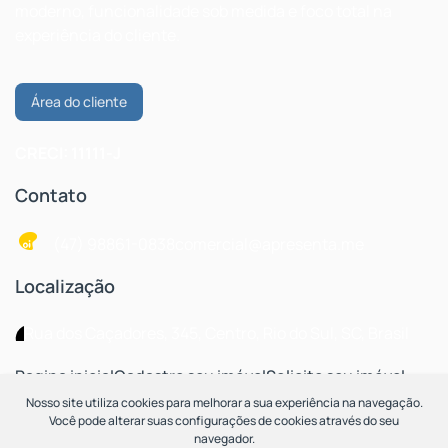
moderno, funcionalidade sob medida e foco total na
experiência do cliente.
Área do cliente
CRECI: 11111-J
Contato
(47) 98861-0838
comercial@apresenta.me
Localização
Rua dos Caçadores
,
345
,
Centro
,
Rio do Sul
,
SC
,
Brasil
Pagina inicial
Cadastre seu imóvel
Solicite seu imóvel
Blog
Nosso site utiliza cookies para melhorar a sua experiência na navegação.
Você pode alterar suas configurações de cookies através do seu
navegador.