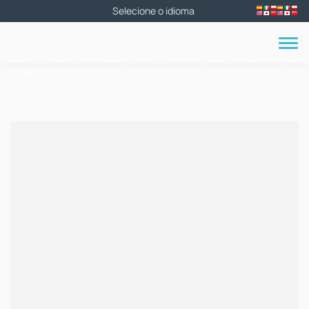
Home
»
Casa com 1 Quarto para Locação, Centro - Rio do
Sul