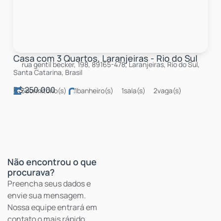
Casa com 3 Quartos, Laranjeiras - Rio do Sul
rua gentil becker, 198, 89165-478, Laranjeiras, Rio do Sul,
Santa Catarina, Brasil
R$
250.000
3
dormitório(s)
1
banheiro(s)
1
sala(s)
2
vaga(s)
Não encontrou o que
procurava?