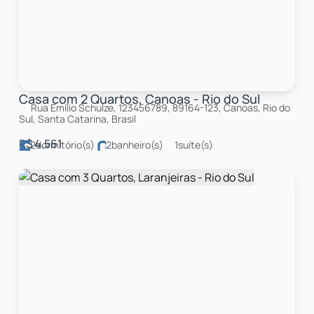
Casa com 2 Quartos, Canoas - Rio do Sul
Rua Emílio Schulze, 123456789, 89164-123, Canoas, Rio do
Sul, Santa Catarina, Brasil
R$
4.561
2
dormitório(s)
2
banheiro(s)
1
suíte(s)