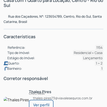
Casa com 1 Quarto para Locação, Centro - Rio do
Sul
Rua dos Caçadores
,
N°:
123654789
,
Centro
,
Rio do Sul
,
Santa
Catarina
,
Brasil
Características
Referência:
1154
Tipo de Imóvel:
Residencial
»
Casa
Estágio do Imóvel:
Lançamento
Quarto:
1 ~ 2
Banheiro:
1
Corretor responsável
Thales Pires
CRECI
8694
thales-pires73@viavaleseguros.com.br