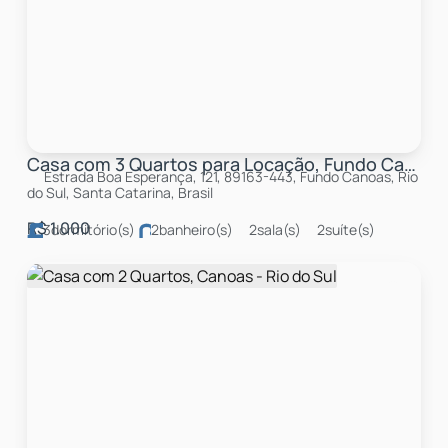
Casa com 3 Quartos para Locação, Fundo Canoas - Rio do Sul
Estrada Boa Esperança, 121, 89163-443, Fundo Canoas, Rio
do Sul, Santa Catarina, Brasil
R$
1.000
3
dormitório(s)
2
banheiro(s)
2
sala(s)
2
suíte(s)
total:
3000m²
5
vaga(s)
útil:
2000m²