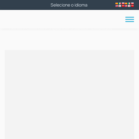
Home
»
Casa com 3 quartos, 3 suítes - Dourados