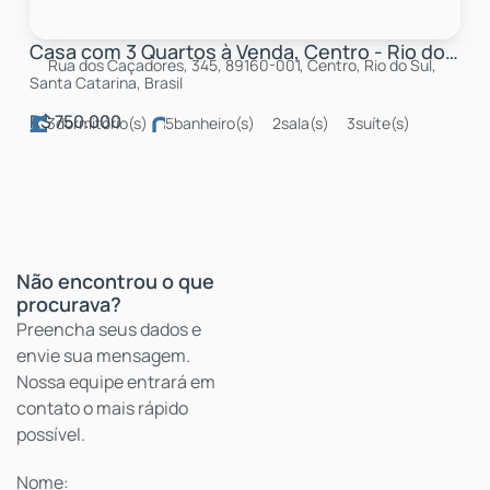
Casa com 3 Quartos à Venda, Centro - Rio do Sul
Rua dos Caçadores, 345, 89160-001, Centro, Rio do Sul,
Santa Catarina, Brasil
R$
750.000
3
dormitório(s)
5
banheiro(s)
2
sala(s)
3
suíte(s)
total:
250m²
3
vaga(s)
útil:
188 ~ 250m²
Não encontrou o que
procurava?
Nome: