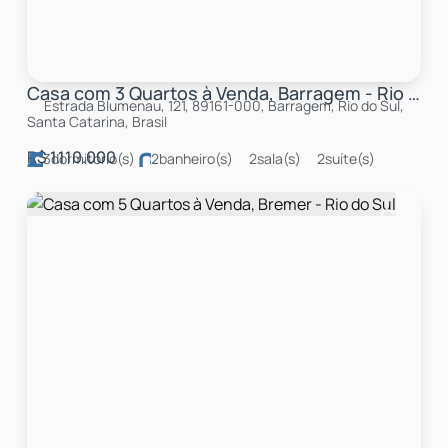
Casa com 3 Quartos à Venda, Barragem - Rio do Sul
Estrada Blumenau, 121, 89161-000, Barragem, Rio do Sul,
Santa Catarina, Brasil
R$
1.110.000
3
dormitório(s)
2
banheiro(s)
2
sala(s)
2
suíte(s)
total:
3000m²
5
vaga(s)
útil:
2000m²