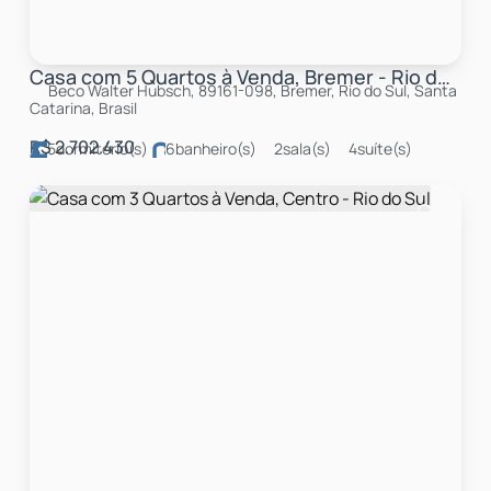
Casa com 5 Quartos à Venda, Bremer - Rio do Sul
Beco Walter Hubsch, 89161-098, Bremer, Rio do Sul, Santa
Catarina, Brasil
R$
2.702.430
5
dormitório(s)
6
banheiro(s)
2
sala(s)
4
suíte(s)
total:
42m²
4
vaga(s)
útil:
450m²