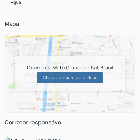
Água
permita-se viver o extraordinário!
Para mais informações, entre em contato conosco pelo
Mapa
telefone
47 9 9999 99999
.
Dourados
,
Mato Grosso do Sul
,
Brasil
Clique aqui para ver o
Mapa
Corretor responsável
João Farias