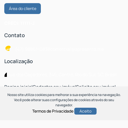
Área do cliente
CRECI: 11111-J
Contato
(47) 98861-0838
comercial@apresenta.me
Localização
Rua dos Caçadores
,
345
,
Centro
,
Rio do Sul
,
SC
,
Brasil
Pagina inicial
Cadastre seu imóvel
Solicite seu imóvel
Blog
Nosso site utiliza cookies para melhorar a sua experiência na navegação.
Você pode alterar suas configurações de cookies através do seu
navegador.
Termos de Privacidade
Aceito