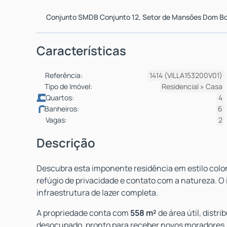
Conjunto SMDB Conjunto 12
,
Setor de Mansões Dom Bo
Características
Referência:
1414
(VILLA153200V01)
Tipo de Imóvel:
Residencial
»
Casa
Quartos:
4
Banheiros:
6
Vagas:
2
Descrição
Descubra esta imponente residência em estilo colo
refúgio de privacidade e contato com a natureza. O 
infraestrutura de lazer completa.
A propriedade conta com
558 m²
de área útil, distr
desocupado, pronto para receber novos moradores. 