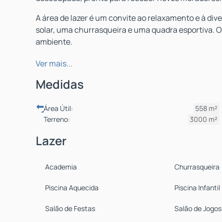
A área de lazer é um convite ao relaxamento e à di
solar, uma churrasqueira e uma quadra esportiva. O
ambiente.
Localizada no Setor de Mansões Dom Bosco (Lago Sul
Ver mais...
seguro. As características de acabamento incluem 
Medidas
Venha conhecer esta oportunidade singular de viver 
Área Útil:
558 m²
Terreno:
3000 m²
Lazer
Academia
Churrasqueira
Piscina Aquecida
Piscina Infantil
Salão de Festas
Salão de Jogos