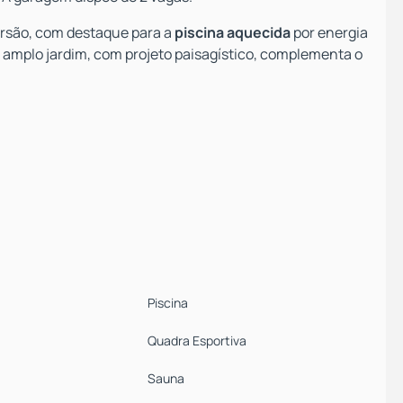
versão, com destaque para a
piscina aquecida
por energia
 amplo jardim, com projeto paisagístico, complementa o
), em Brasília, a casa oferece um ambiente tranquilo e
piso de porcelanato.
com conforto e estilo em Brasília.
Piscina
Quadra Esportiva
Sauna