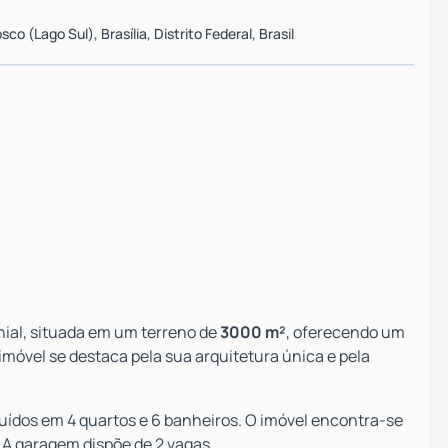
sco (Lago Sul)
,
Brasília
,
Distrito Federal
,
Brasil
nial, situada em um terreno de
3000 m²
, oferecendo um
imóvel se destaca pela sua arquitetura única e pela
ibuídos em 4 quartos e 6 banheiros. O imóvel encontra-se
A garagem dispõe de 2 vagas.