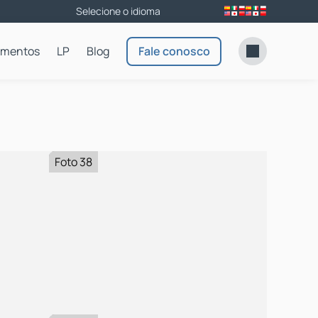
amentos
LP
Blog
Fale conosco
Foto 38