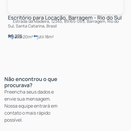
Escritório para Locação, Barragem - Rio do Sul
Estrada da Madeira, 12345, 89165-063, Barragem, Rio do
Sul, Santa Catarina, Brasil
R$
275
total:
20m²
útil:
18m²
Não encontrou o que
procurava?