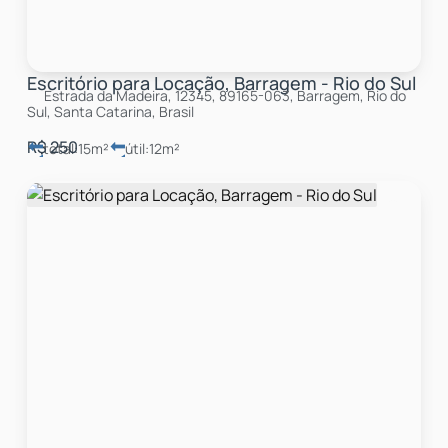
Escritório para Locação, Barragem - Rio do Sul
Estrada da Madeira, 12345, 89165-063, Barragem, Rio do
Sul, Santa Catarina, Brasil
R$
250
total:
15m²
útil:
12m²