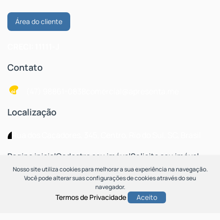
Área do cliente
CRECI: 11111-J
Contato
(47) 98861-0838
comercial@apresenta.me
Localização
Rua dos Caçadores
,
345
,
Centro
,
Rio do Sul
,
SC
,
Brasil
Pagina inicial
Cadastre seu imóvel
Solicite seu imóvel
Blog
Nosso site utiliza cookies para melhorar a sua experiência na navegação.
Você pode alterar suas configurações de cookies através do seu
navegador.
Termos de Privacidade
Aceito