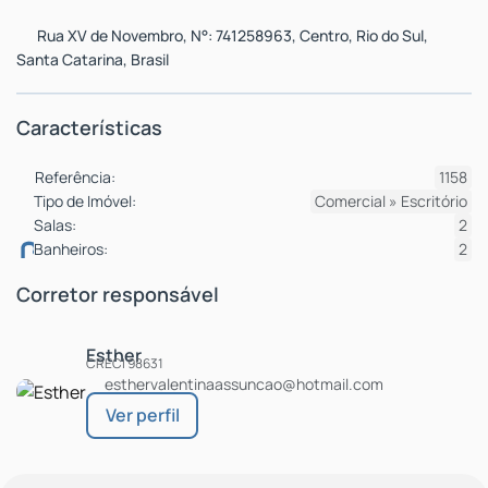
Rua XV de Novembro
,
N°:
741258963
,
Centro
,
Rio do Sul
,
Santa Catarina
,
Brasil
Características
Referência:
1158
Tipo de Imóvel:
Comercial
»
Escritório
Salas:
2
Banheiros:
2
Corretor responsável
Esther
CRECI
98631
esthervalentinaassuncao@hotmail.com