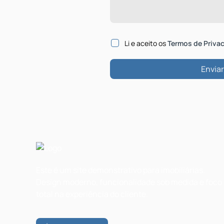
Li e aceito os
Termos de Priva
Este é um site demonstrativo para imobiliárias.
Design moderno, funcionalidade sob medida e foco
total na experiência do cliente.