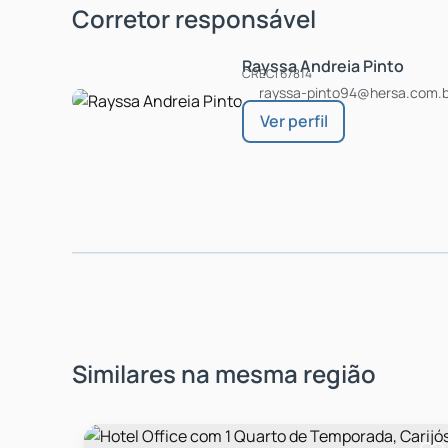
Corretor responsável
Rayssa Andreia Pinto
CRECI
67814
rayssa-pinto94@hersa.com.b
Similares na mesma região