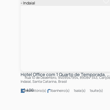
Hotel Office com 1 Quarto de Temporada, Carijós - Indaial
Rua 10 de Dezembro, 9459547954, 89084-343, Carijós
Indaial, Santa Catarina, Brasil
R$
400
1
dormitório(s)
1
banheiro(s)
1
sala(s)
1
suíte(s)