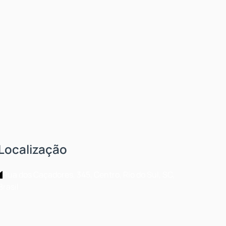
Localização
Rua dos Caçadores
,
345
,
Centro
,
Rio do Sul
,
SC
,
Brasil