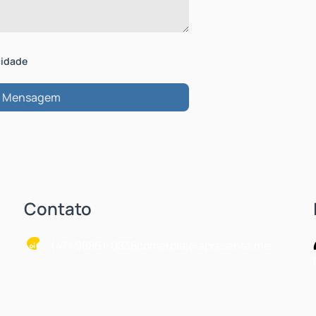
cidade
Contato
(47) 98861-0838
comercial@apresenta.me