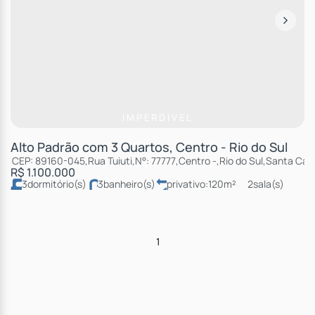
IMPERDÍVEL
Alto Padrão com 3 Quartos, Centro - Rio do Sul
CEP: 89160-045
,
Rua Tuiuti
,
N°:
77777
,
Centro
,
Rio do Sul
,
Santa Cata
R$
1.100.000
3
dormitório(s)
3
banheiro(s)
privativo:
120m²
2
sala(s)
2
suíte(s)
total:
300m²
2
vaga(s)
útil:
150m²
1