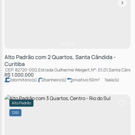
TESTE
Alto Padrão com 2 Quartos, Santa Cândida -
Curitiba
CEP: 82720-000
,
Estrada Guilherme Weigert
,
N°:
01
,
01
,
Santa Cândi
R$
1.000.000
2
dormitório(s)
2
banheiro(s)
privativo:
50m²
1
sala(s)
1
suíte(s)
total:
55m²
1
vaga(s)
útil:
50m²
Alto Padrão
1261