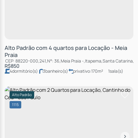
Alto Padrão com 4 quartos para Locação - Meia
Praia
CEP: 88220-000
,
241
,
N°:
36
,
Meia Praia
,
Itapema
,
Santa Catarina
,
Br
R$
850
4
dormitório(s)
3
banheiro(s)
privativo:
170m²
1
sala(s)
2
suíte(s)
total:
294m²
2
vaga(s)
50m
distância do mar
Alto Padrão
1115