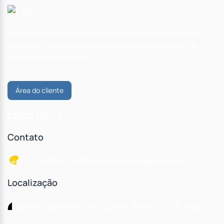
Este é um site demonstrativo para imobiliárias. Design
moderno, funcionalidade sob medida e foco total na
experiência do cliente.
Área do cliente
CRECI: 11111-J
Contato
(47) 98861-0838
comercial@apresenta.me
Localização
Rua dos Caçadores
,
345
,
Centro
,
Rio do Sul
,
SC
,
Brasil