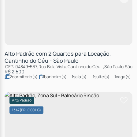
Alto Padrão com 2 Quartos para Locação,
Cantinho do Céu - São Paulo
CEP: 04849-567
,
Rua Bela Vista
,
Cantinho do Céu
,
São Paulo
,
São P
R$
2.500
2
dormitório(s)
1
banheiro(s)
1
sala(s)
1
suíte(s)
1
vaga(s)
Alto Padrão
1347
(BRLC001.G)