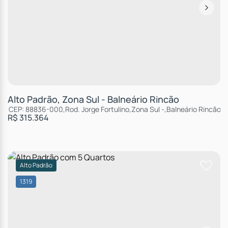
Alto Padrão, Zona Sul - Balneário Rincão
CEP: 88836-000
,
Rod. Jorge Fortulino
,
Zona Sul
,
Balneário Rincão
,
S
R$
315.364
Alto Padrão
1319