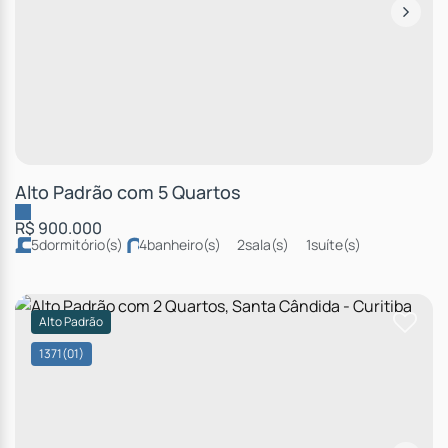
Alto Padrão com 5 Quartos
R$
900.000
5
dormitório(s)
4
banheiro(s)
2
sala(s)
1
suíte(s)
Alto Padrão
1371
(01)