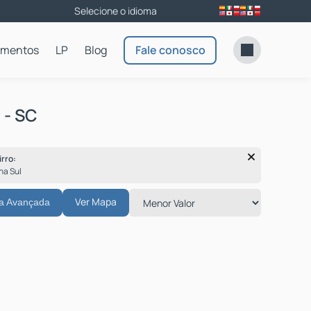
amentos
LP
Blog
Fale conosco
 - SC
irro:
ona Sul
Ver Mapa
a Avançada