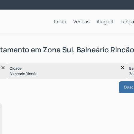
Início
Vendas
Aluguel
Lanç
Apartamentos para Locação Anual
tamento em Zona Sul, Balneário Rincão
Cidade:
Ba
Balneário Rincão
Z
Busc