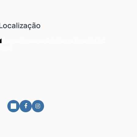
Localização
Rua dos Caçadores
,
345
,
Centro
,
Rio do Sul
,
SC
,
Brasil