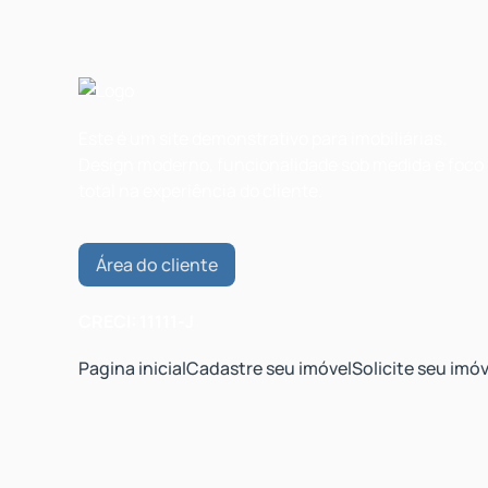
Este é um site demonstrativo para imobiliárias.
Design moderno, funcionalidade sob medida e foco
total na experiência do cliente.
Área do cliente
CRECI: 11111-J
Pagina inicial
Cadastre seu imóvel
Solicite seu imóv