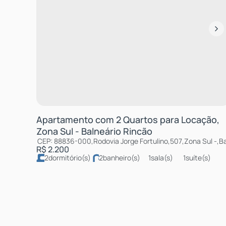
Apartamento com 2 Quartos para Locação,
Zona Sul - Balneário Rincão
CEP: 88836-000
,
Rodovia Jorge Fortulino
,
507
,
Zona Sul
,
Ba
R$
2.200
2
dormitório(s)
2
banheiro(s)
1
sala(s)
1
suíte(s)
total:
58m²
1
vaga(s)
útil:
58m²