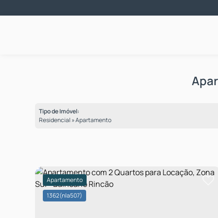
Apar
Tipo de Imóvel:
Residencial » Apartamento
Apartamento
1362
(nla507)