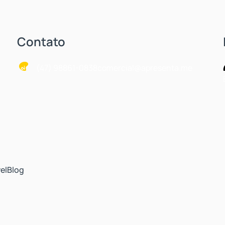
Contato
(47) 98861-0838
comercial@apresenta.me
el
Blog