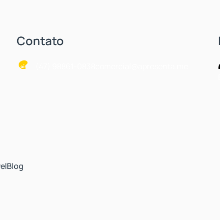
Contato
(47) 98861-0838
comercial@apresenta.me
el
Blog