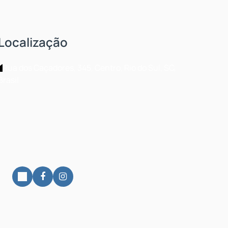
Localização
Rua dos Caçadores
,
345
,
Centro
,
Rio do Sul
,
SC
,
Brasil