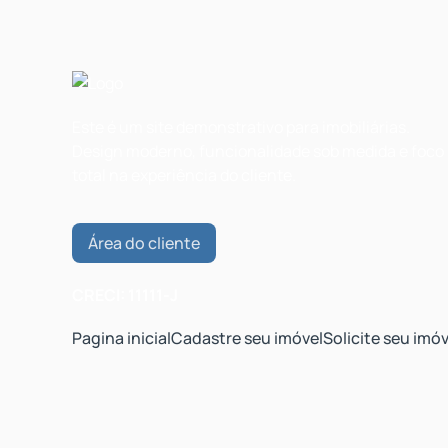
Este é um site demonstrativo para imobiliárias.
Design moderno, funcionalidade sob medida e foco
total na experiência do cliente.
Área do cliente
CRECI: 11111-J
Pagina inicial
Cadastre seu imóvel
Solicite seu imóv