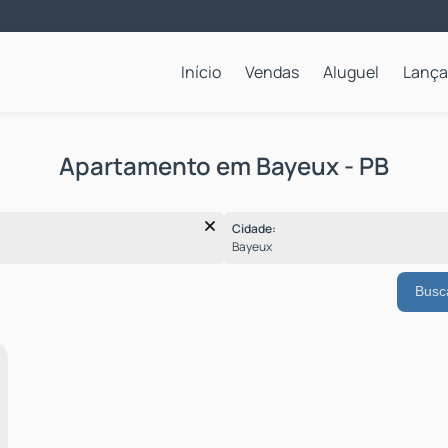
Início
Vendas
Aluguel
Lanç
Apartamentos para Locação Anual
Apartamento em Bayeux - PB
Cidade:
Bayeux
Busc