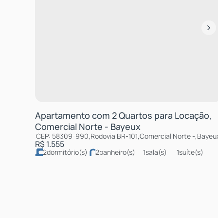
Apartamento com 2 Quartos para Locação,
Comercial Norte - Bayeux
CEP: 58309-990
,
Rodovia BR-101
,
Comercial Norte
,
Bayeu
R$
1.555
2
dormitório(s)
2
banheiro(s)
1
sala(s)
1
suíte(s)