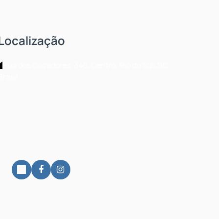
Localização
Rua dos Caçadores
,
345
,
Centro
,
Rio do Sul
,
SC
,
Brasil