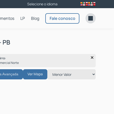
amentos
LP
Blog
Fale conosco
- PB
irro:
omercial Norte
Ver Mapa
a Avançada