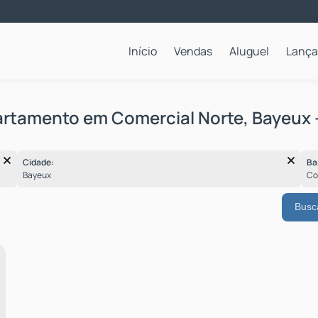
Início
Vendas
Aluguel
Lanç
Apartamentos para Locação Anual
rtamento em Comercial Norte, Bayeux 
Cidade:
Ba
Bayeux
C
Busc