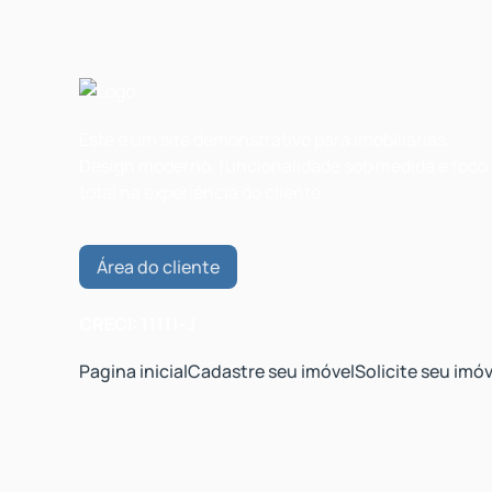
Este é um site demonstrativo para imobiliárias.
Design moderno, funcionalidade sob medida e foco
total na experiência do cliente.
Área do cliente
CRECI: 11111-J
Pagina inicial
Cadastre seu imóvel
Solicite seu imóv