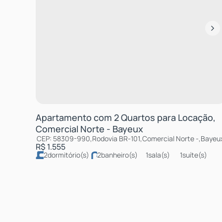
Apartamento com 2 Quartos para Locação,
Comercial Norte - Bayeux
CEP: 58309-990
,
Rodovia BR-101
,
Comercial Norte
,
Bayeu
R$
1.555
2
dormitório(s)
2
banheiro(s)
1
sala(s)
1
suíte(s)