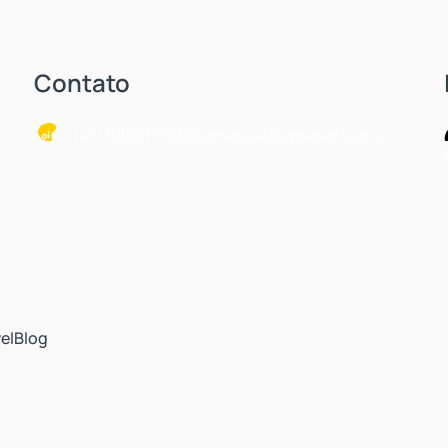
Contato
(47) 98861-0838
comercial@apresenta.me
el
Blog