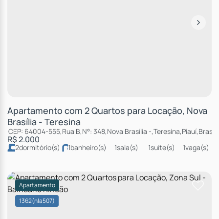
Apartamento com 2 Quartos para Locação, Nova
Brasília - Teresina
CEP: 64004-555
,
Rua B
,
N°:
348
,
Nova Brasília
,
Teresina
,
Piauí
,
Brasil
R$
2.000
2
dormitório(s)
1
banheiro(s)
1
sala(s)
1
suíte(s)
1
vaga(s)
Apartamento
1362
(nla507)