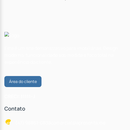
Este é um site demonstrativo para imobiliárias. Design
moderno, funcionalidade sob medida e foco total na
experiência do cliente.
Área do cliente
CRECI: 11111-J
Contato
(47) 98861-0838
comercial@apresenta.me