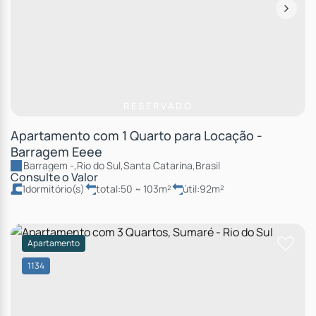
RESERVADO
Apartamento com 1 Quarto para Locação -
Barragem Eeee
Barragem
,
Rio do Sul
,
Santa Catarina
,
Brasil
Consulte o Valor
1
dormitório(s)
total:
50 ~ 103m²
útil:
92m²
Apartamento
1134