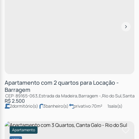
Apartamento com 2 quartos para Locação -
Barragem
CEP: 89165-063
,
Estrada da Madeira
,
Barragem
,
Rio do Sul
,
Santa C
R$
2.500
2
dormitório(s)
3
banheiro(s)
privativo:
70m²
1
sala(s)
2
suíte(s)
total:
95m²
1
vaga(s)
útil:
65m²
Apartamento