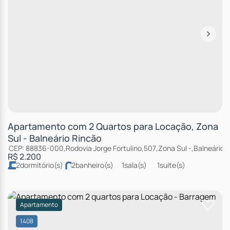
Apartamento com 2 Quartos para Locação, Zona
Sul - Balneário Rincão
CEP: 88836-000
,
Rodovia Jorge Fortulino
,
507
,
Zona Sul
,
Balneário 
R$
2.200
2
dormitório(s)
2
banheiro(s)
1
sala(s)
1
suíte(s)
total:
58m²
1
vaga(s)
útil:
58m²
Apartamento
1408