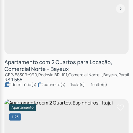
Apartamento com 2 Quartos para Locação,
Comercial Norte - Bayeux
CEP: 58309-990
,
Rodovia BR-101
,
Comercial Norte
,
Bayeux
,
Paraíba
R$
1.555
2
dormitório(s)
2
banheiro(s)
1
sala(s)
1
suíte(s)
Apartamento
1123