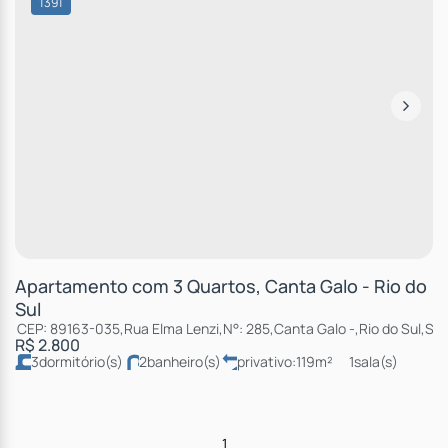
1391
Apartamento com 3 Quartos, Canta Galo - Rio do
Sul
CEP: 89163-035
,
Rua Elma Lenzi
,
N°:
285
,
Canta Galo
,
Rio do Sul
,
San
R$
2.800
3
dormitório(s)
2
banheiro(s)
privativo:
119m²
1
sala(s)
1
suíte(s)
total:
119m²
2
vaga(s)
útil:
119m²
1