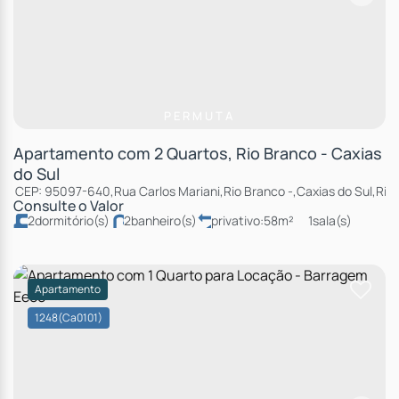
PERMUTA
Apartamento com 2 Quartos, Rio Branco - Caxias
do Sul
CEP: 95097-640
,
Rua Carlos Mariani
,
Rio Branco
,
Caxias do Sul
,
Rio
Consulte o Valor
2
dormitório(s)
2
banheiro(s)
privativo:
58m²
1
sala(s)
1
suíte(s)
total:
86m²
1
vaga(s)
Apartamento
1248
(Ca0101)