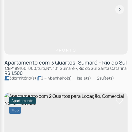
PRONTO
Apartamento com 3 Quartos, Sumaré - Rio do Sul
CEP: 89160-000
,
tuiti
,
N°:
101
,
Sumaré
,
Rio do Sul
,
Santa Catarina
,
Br
R$
1.500
3
dormitório(s)
3 ~ 4
banheiro(s)
1
sala(s)
2
suíte(s)
2
vaga(s)
Apartamento
1186