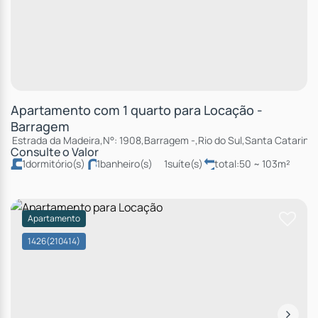
Apartamento com 1 quarto para Locação -
Barragem
Estrada da Madeira
,
N°:
1908
,
Barragem
,
Rio do Sul
,
Santa Catarina
,
Consulte o Valor
1
dormitório(s)
1
banheiro(s)
1
suíte(s)
total:
50 ~ 103m²
útil:
92m²
Apartamento
1426
(210414)