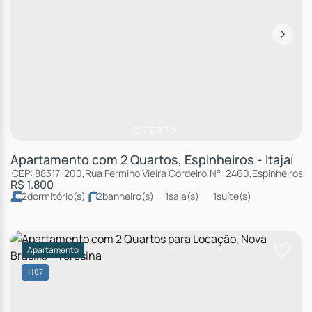
OFERTA
Apartamento com 2 Quartos, Espinheiros - Itajaí
CEP: 88317-200
,
Rua Fermino Vieira Cordeiro
,
N°:
2460
,
Espinheiros
,
R$
1.800
2
dormitório(s)
2
banheiro(s)
1
sala(s)
1
suíte(s)
total:
99m²
2
vaga(s)
útil:
87m²
Apartamento
1187