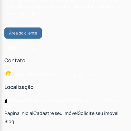
moderno, funcionalidade sob medida e foco total na
experiência do cliente.
Área do cliente
CRECI: 11111-J
Contato
(47) 98861-0838
comercial@apresenta.me
Localização
Rua dos Caçadores
,
345
,
Centro
,
Rio do Sul
,
SC
,
Brasil
Pagina inicial
Cadastre seu imóvel
Solicite seu imóvel
Blog