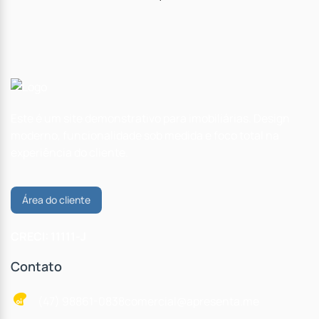
Este é um site demonstrativo para imobiliárias. Design
moderno, funcionalidade sob medida e foco total na
experiência do cliente.
Área do cliente
CRECI: 11111-J
Contato
(47) 98861-0838
comercial@apresenta.me