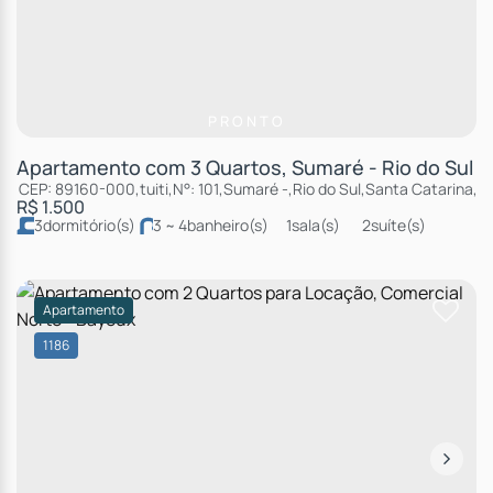
PRONTO
Apartamento com 3 Quartos, Sumaré - Rio do Sul
CEP: 89160-000
,
tuiti
,
N°:
101
,
Sumaré
,
Rio do Sul
,
Santa Catarina
,
Br
R$
1.500
3
dormitório(s)
3 ~ 4
banheiro(s)
1
sala(s)
2
suíte(s)
2
vaga(s)
Apartamento
1186