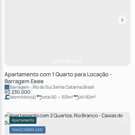
RESERVADO
Apartamento com 1 Quarto para Locação -
Barragem Eeee
Barragem
,
Rio do Sul
,
Santa Catarina
,
Brasil
R$
230.000
1
dormitório(s)
total:
50 ~ 103m²
útil:
92m²
Apartamento
1345
(CXS003.403)