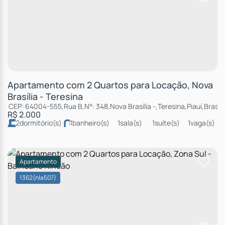
Apartamento com 2 Quartos para Locação, Nova
Brasília - Teresina
CEP: 64004-555
,
Rua B
,
N°:
348
,
Nova Brasília
,
Teresina
,
Piauí
,
Brasil
R$
2.000
2
dormitório(s)
1
banheiro(s)
1
sala(s)
1
suíte(s)
1
vaga(s)
Apartamento
1362
(nla507)