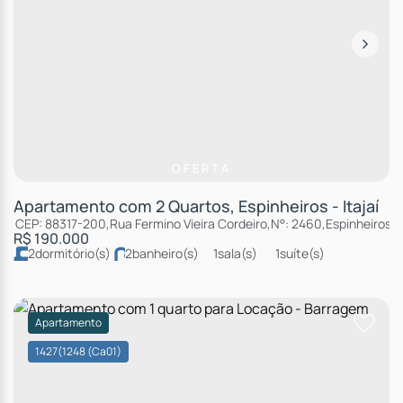
OFERTA
Apartamento com 2 Quartos, Espinheiros - Itajaí
CEP: 88317-200
,
Rua Fermino Vieira Cordeiro
,
N°:
2460
,
Espinheiros
,
R$
190.000
2
dormitório(s)
2
banheiro(s)
1
sala(s)
1
suíte(s)
total:
99m²
2
vaga(s)
útil:
87m²
Apartamento
1427
(1248 (Ca01)