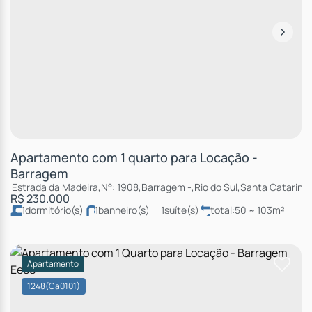
Apartamento com 1 quarto para Locação -
Barragem
Estrada da Madeira
,
N°:
1908
,
Barragem
,
Rio do Sul
,
Santa Catarina
,
R$
230.000
1
dormitório(s)
1
banheiro(s)
1
suíte(s)
total:
50 ~ 103m²
útil:
92m²
Apartamento
1248
(Ca0101)