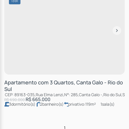
1391
Apartamento com 3 Quartos, Canta Galo - Rio do
Sul
CEP: 89163-035
,
Rua Elma Lenzi
,
N°:
285
,
Canta Galo
,
Rio do Sul
,
San
R$
665.000
R$
690.000
3
dormitório(s)
2
banheiro(s)
privativo:
119m²
1
sala(s)
1
suíte(s)
total:
119m²
2
vaga(s)
útil:
119m²
1