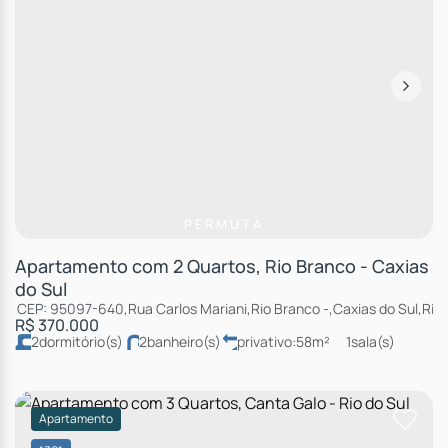
PERMUTA
Apartamento com 2 Quartos, Rio Branco - Caxias
do Sul
CEP: 95097-640
,
Rua Carlos Mariani
,
Rio Branco
,
Caxias do Sul
,
Rio
R$
370.000
2
dormitório(s)
2
banheiro(s)
privativo:
58m²
1
sala(s)
1
suíte(s)
total:
86m²
1
vaga(s)
Apartamento