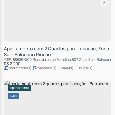
Apartamento com 2 Quartos para Locação, Zona
Sul - Balneário Rincão
CEP: 88836-000
,
Rodovia Jorge Fortulino
,
507
,
Zona Sul
,
Balneário 
R$
2.200
2
dormitório(s)
2
banheiro(s)
1
sala(s)
1
suíte(s)
total:
58m²
1
vaga(s)
útil:
58m²
Apartamento
1408