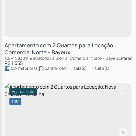
Apartamento com 2 Quartos para Locação,
Comercial Norte - Bayeux
CEP: 58309-990
,
Rodovia BR-101
,
Comercial Norte
,
Bayeux
,
Paraíba
R$
1.555
2
dormitório(s)
2
banheiro(s)
1
sala(s)
1
suíte(s)
Apartamento
1187