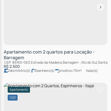
Apartamento com 2 quartos para Locação -
Barragem
CEP: 89165-063
,
Estrada da Madeira
,
Barragem
,
Rio do Sul
,
Santa C
R$
2.500
2
dormitório(s)
3
banheiro(s)
privativo:
70m²
1
sala(s)
2
suíte(s)
total:
95m²
1
vaga(s)
útil:
65m²
Apartamento
1123