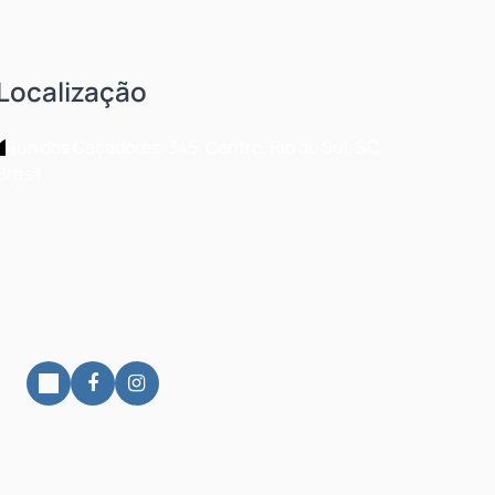
Localização
Rua dos Caçadores
,
345
,
Centro
,
Rio do Sul
,
SC
,
Brasil