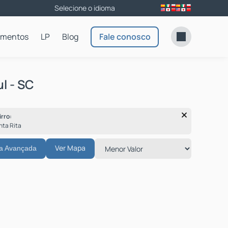
amentos
LP
Blog
Fale conosco
l - SC
irro:
anta Rita
Ver Mapa
a Avançada