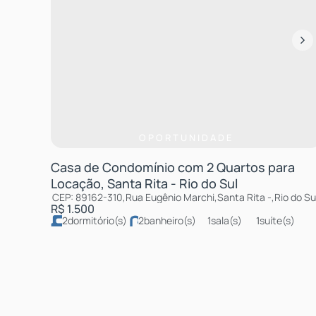
OPORTUNIDADE
Casa de Condomínio com 2 Quartos para
Locação, Santa Rita - Rio do Sul
CEP: 89162-310
,
Rua Eugênio Marchi
,
Santa Rita
,
Rio do Su
R$
1.500
2
dormitório(s)
2
banheiro(s)
1
sala(s)
1
suíte(s)
2
vaga(s)