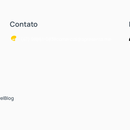
Contato
(47) 98861-0838
comercial@apresenta.me
el
Blog