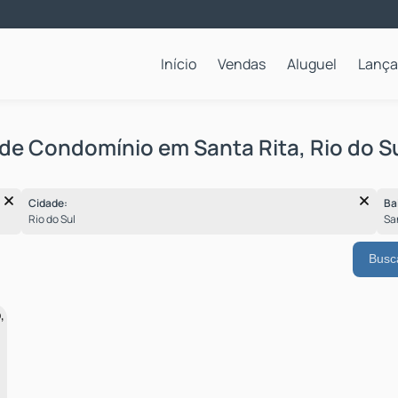
Início
Vendas
Aluguel
Lanç
Apartamentos para Locação Anual
de Condomínio em Santa Rita, Rio do Su
Cidade:
Ba
Rio do Sul
S
Busc