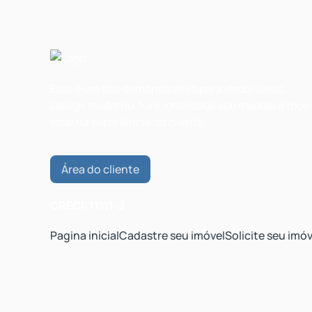
Este é um site demonstrativo para imobiliárias.
Design moderno, funcionalidade sob medida e foco
total na experiência do cliente.
Área do cliente
CRECI: 11111-J
Pagina inicial
Cadastre seu imóvel
Solicite seu imóv