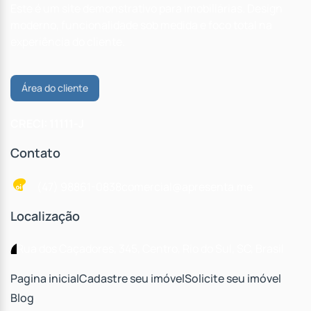
Este é um site demonstrativo para imobiliárias. Design
moderno, funcionalidade sob medida e foco total na
experiência do cliente.
Área do cliente
CRECI: 11111-J
Contato
(47) 98861-0838
comercial@apresenta.me
Localização
Rua dos Caçadores
,
345
,
Centro
,
Rio do Sul
,
SC
,
Brasil
Pagina inicial
Cadastre seu imóvel
Solicite seu imóvel
Blog