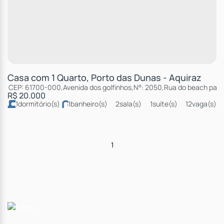
Casa com 1 Quarto, Porto das Dunas - Aquiraz
CEP: 61700-000
,
Avenida dos golfinhos
,
N°:
2050
,
Rua do beach park
R$
20.000
1
dormitório(s)
1
banheiro(s)
2
sala(s)
1
suíte(s)
12
vaga(s)
50m
distância do mar
1