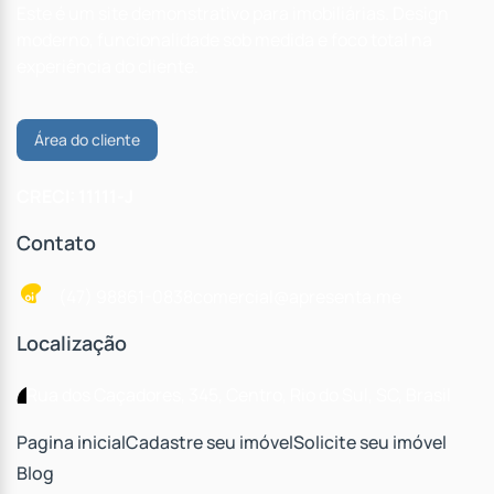
Este é um site demonstrativo para imobiliárias. Design
moderno, funcionalidade sob medida e foco total na
experiência do cliente.
Área do cliente
CRECI: 11111-J
Contato
(47) 98861-0838
comercial@apresenta.me
Localização
Rua dos Caçadores
,
345
,
Centro
,
Rio do Sul
,
SC
,
Brasil
Pagina inicial
Cadastre seu imóvel
Solicite seu imóvel
Blog