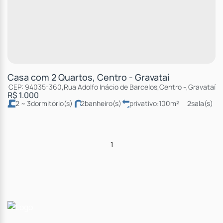
Casa com 2 Quartos, Centro - Gravataí
CEP: 94035-360
,
Rua Adolfo Inácio de Barcelos
,
Centro
,
Gravataí
,
R
R$
1.000
2 ~ 3
dormitório(s)
2
banheiro(s)
privativo:
100m²
2
sala(s)
1
suíte(s)
total:
120m²
2
vaga(s)
útil:
100m²
1