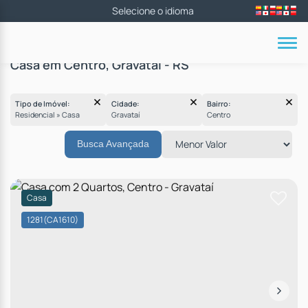
Casa em Centro, Gravataí - RS
Tipo de Imóvel:
Cidade:
Bairro:
Residencial » Casa
Gravataí
Centro
Busca Avançada
Casa
1281
(CA1610)