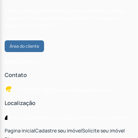
Este é um site demonstrativo para imobiliárias. Design
moderno, funcionalidade sob medida e foco total na
experiência do cliente.
Área do cliente
CRECI: 11111-J
Contato
(47) 98861-0838
comercial@apresenta.me
Localização
Rua dos Caçadores
,
345
,
Centro
,
Rio do Sul
,
SC
,
Brasil
Pagina inicial
Cadastre seu imóvel
Solicite seu imóvel