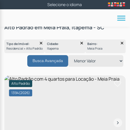
Alto Padrão em Meia Praia, Itapema - SC
Tipo de Imóvel:
Cidade:
Bairro:
Residencial » Alto Padrão
Itapema
Meia Praia
Busca Avançada
Alto Padrão
1394
(2026)