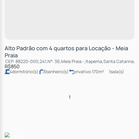
Alto Padrão com 4 quartos para Locação - Meia
Praia
CEP: 88220-000
,
241
,
N°:
36
,
Meia Praia
,
Itapema
,
Santa Catarina
,
Br
R$
850
4
dormitório(s)
3
banheiro(s)
privativo:
170m²
1
sala(s)
2
suíte(s)
total:
294m²
2
vaga(s)
50m
distância do mar
1