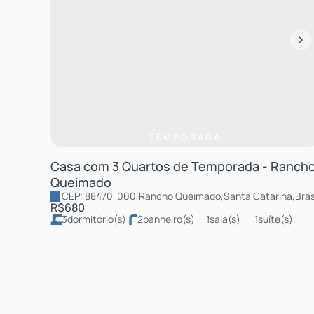
TEMPORADA
Casa com 3 Quartos de Temporada - Ranch
Queimado
CEP: 88470-000
,
Rancho Queimado
,
Santa Catarina
,
Bras
R$
680
3
dormitório(s)
2
banheiro(s)
1
sala(s)
1
suíte(s)
2
vaga(s)