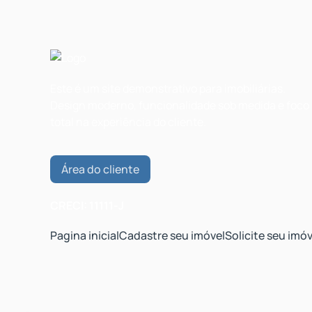
Este é um site demonstrativo para imobiliárias.
Design moderno, funcionalidade sob medida e foco
total na experiência do cliente.
Área do cliente
CRECI: 11111-J
Pagina inicial
Cadastre seu imóvel
Solicite seu imóv