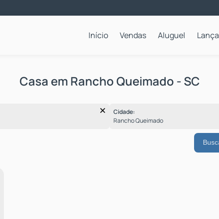
Início
Vendas
Aluguel
Lanç
Apartamentos para Locação Anual
Casa em Rancho Queimado - SC
Cidade:
Rancho Queimado
Busc