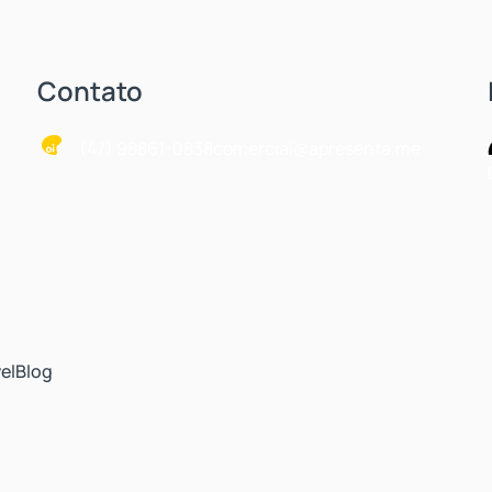
Contato
(47) 98861-0838
comercial@apresenta.me
el
Blog