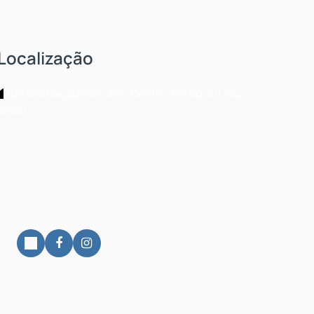
Localização
Rua dos Caçadores
,
345
,
Centro
,
Rio do Sul
,
SC
,
Brasil