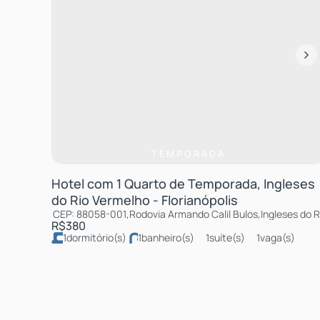
TEMPORADA
Hotel com 1 Quarto de Temporada, Ingleses
do Rio Vermelho - Florianópolis
CEP: 88058-001
,
Rodovia Armando Calil Bulos
,
Ingleses do 
R$
380
1
dormitório(s)
1
banheiro(s)
1
suíte(s)
1
vaga(s)