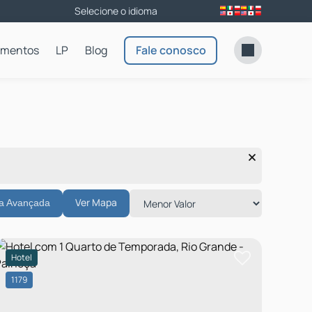
amentos
LP
Blog
Fale conosco
Ver Mapa
a Avançada
Hotel
1179