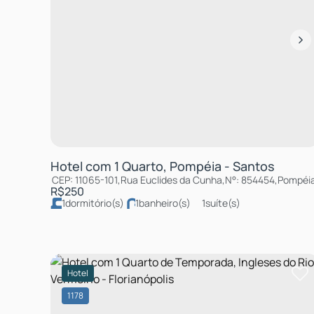
Hotel com 1 Quarto, Pompéia - Santos
CEP: 11065-101
,
Rua Euclides da Cunha
,
N°:
854454
,
Pompéi
R$
250
1
dormitório(s)
1
banheiro(s)
1
suíte(s)
Hotel
1178