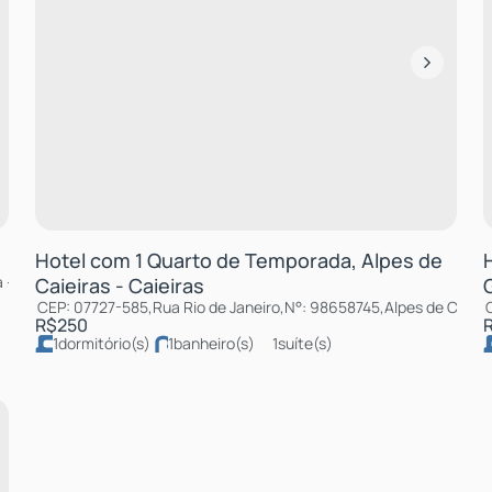
Hotel com 1 Quarto de Temporada, Alpes de
a
,
Santos
,
São Paulo
,
Brasil
Caieiras - Caieiras
CEP: 07727-585
,
Rua Rio de Janeiro
,
N°:
98658745
,
Alpes de Caieir
R$
250
1
dormitório(s)
1
banheiro(s)
1
suíte(s)