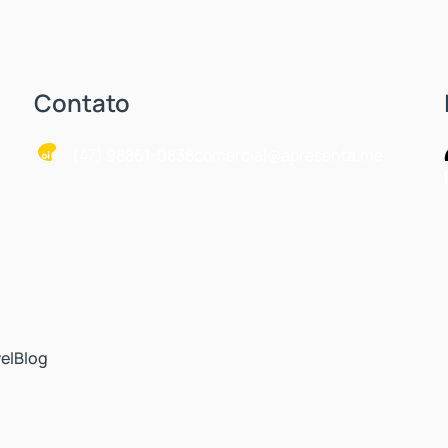
Contato
(47) 98861-0838
comercial@apresenta.me
el
Blog