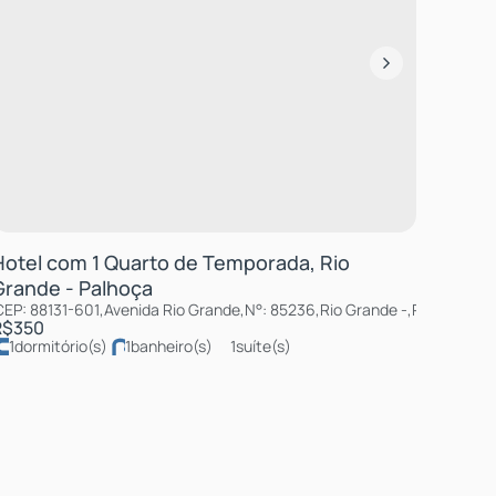
Hotel com 1 Quarto de Temporada, Rio
Grande - Palhoça
as
CEP: 88131-601
,
Caieiras
,
São Paulo
,
Avenida Rio Grande
,
Brasil
,
N°:
85236
,
Rio Grande
,
Palhoça
,
San
R$
350
1
dormitório(s)
1
banheiro(s)
1
suíte(s)