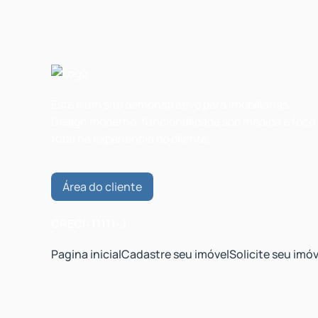
Este é um site demonstrativo para imobiliárias.
Design moderno, funcionalidade sob medida e foco
total na experiência do cliente.
Área do cliente
CRECI: 11111-J
Pagina inicial
Cadastre seu imóvel
Solicite seu imóv