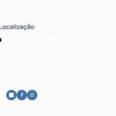
Localização
Rua dos Caçadores
,
345
,
Centro
,
Rio do Sul
,
SC
,
Brasil