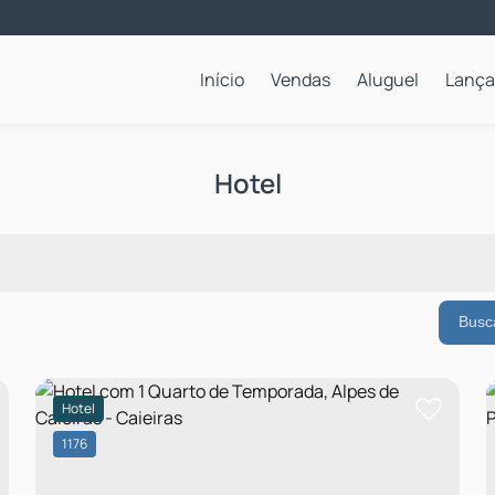
Início
Vendas
Aluguel
Lanç
Apartamentos para Locação Anual
Hotel
Busc
Hotel
1176