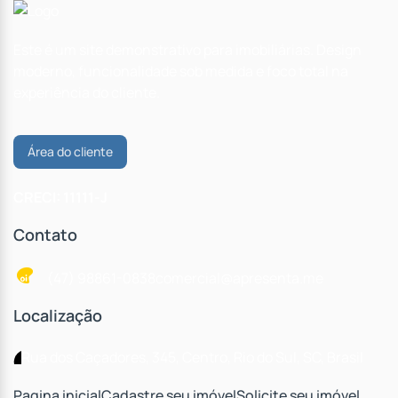
Este é um site demonstrativo para imobiliárias. Design
moderno, funcionalidade sob medida e foco total na
experiência do cliente.
Área do cliente
CRECI: 11111-J
Contato
(47) 98861-0838
comercial@apresenta.me
Localização
Rua dos Caçadores
,
345
,
Centro
,
Rio do Sul
,
SC
,
Brasil
Pagina inicial
Cadastre seu imóvel
Solicite seu imóvel