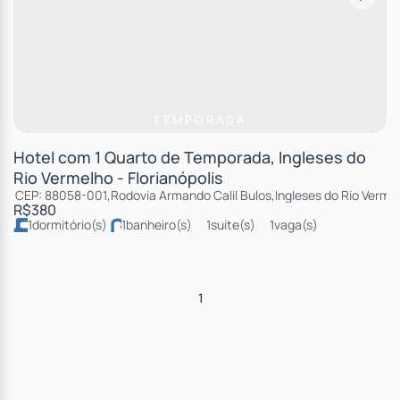
TEMPORADA
Hotel com 1 Quarto de Temporada, Ingleses do
Rio Vermelho - Florianópolis
CEP: 88058-001
,
Rodovia Armando Calil Bulos
,
Ingleses do Rio Verme
R$
380
1
dormitório(s)
1
banheiro(s)
1
suíte(s)
1
vaga(s)
1