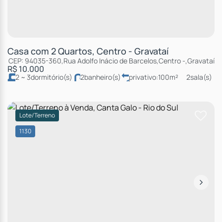
Casa com 2 Quartos, Centro - Gravataí
CEP: 94035-360
,
Rua Adolfo Inácio de Barcelos
,
Centro
,
Gravataí
,
R
R$
10.000
2 ~ 3
dormitório(s)
2
banheiro(s)
privativo:
100m²
2
sala(s)
1
suíte(s)
total:
120m²
2
vaga(s)
útil:
100m²
Lote/Terreno
1130