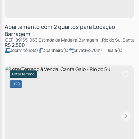
Apartamento com 2 quartos para Locação -
Barragem
CEP: 89165-063
,
Estrada da Madeira
,
Barragem
,
Rio do Sul
,
Santa C
R$
2.500
2
dormitório(s)
3
banheiro(s)
privativo:
70m²
1
sala(s)
2
suíte(s)
total:
95m²
1
vaga(s)
útil:
65m²
Lote/Terreno
1129