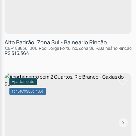
Alto Padrão, Zona Sul - Balneário Rincão
CEP: 88836-000
,
Rod. Jorge Fortulino
,
Zona Sul
,
Balneário Rincão
,
S
R$
315.364
Apartamento
1345
(CXS003.403)