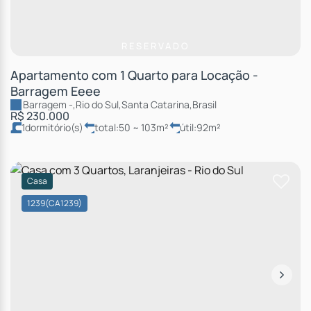
RESERVADO
Apartamento com 1 Quarto para Locação -
Barragem Eeee
Barragem
,
Rio do Sul
,
Santa Catarina
,
Brasil
R$
230.000
1
dormitório(s)
total:
50 ~ 103m²
útil:
92m²
Casa
1239
(CA1239)