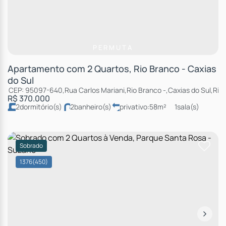
PERMUTA
Apartamento com 2 Quartos, Rio Branco - Caxias
do Sul
CEP: 95097-640
,
Rua Carlos Mariani
,
Rio Branco
,
Caxias do Sul
,
Rio
R$
370.000
2
dormitório(s)
2
banheiro(s)
privativo:
58m²
1
sala(s)
1
suíte(s)
total:
86m²
1
vaga(s)
Sobrado
1376
(450)