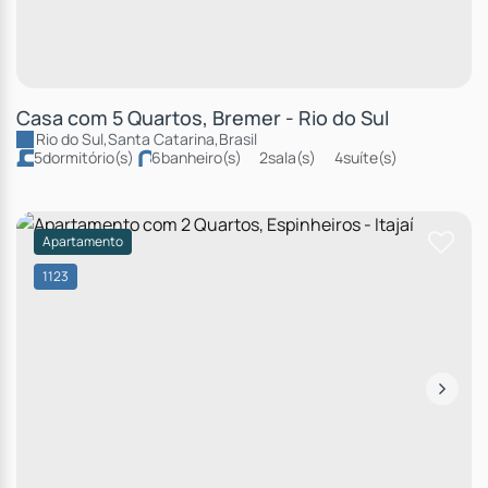
Casa com 5 Quartos, Bremer - Rio do Sul
Rio do Sul
,
Santa Catarina
,
Brasil
5
dormitório(s)
6
banheiro(s)
2
sala(s)
4
suíte(s)
total:
42m²
4
vaga(s)
útil:
450m²
Apartamento
1123