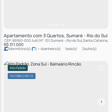
PRONTO
Apartamento com 3 Quartos, Sumaré - Rio do Sul
CEP: 89160-000
,
tuiti
,
N°:
101
,
Sumaré
,
Rio do Sul
,
Santa Catarina
,
Br
R$
311.000
3
dormitório(s)
3 ~ 4
banheiro(s)
1
sala(s)
2
suíte(s)
2
vaga(s)
Alto Padrão
1347
(BRLC001.G)