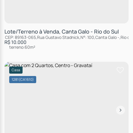
Lote/Terreno à Venda, Canta Galo - Rio do Sul
CEP: 89163-065
,
Rua Gustavo Stadnick
,
N°:
100
,
Canta Galo
,
Rio do
R$
10.000
terreno:
60m²
Casa
1281
(CA1610)