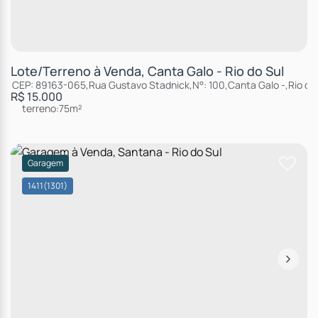
Lote/Terreno à Venda, Canta Galo - Rio do Sul
CEP: 89163-065
,
Rua Gustavo Stadnick
,
N°:
100
,
Canta Galo
,
Rio do
R$
15.000
terreno:
75m²
Garagem
1411
(1301)