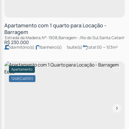
Apartamento com 1 quarto para Locação -
Barragem
Estrada da Madeira
,
N°:
1908
,
Barragem
,
Rio do Sul
,
Santa Catarina
,
R$
230.000
1
dormitório(s)
1
banheiro(s)
1
suíte(s)
total:
50 ~ 103m²
útil:
92m²
Apartamento
1248
(Ca0101)