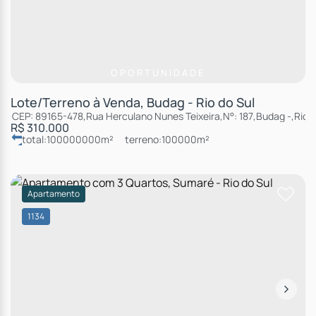
OPORTUNIDADE
Lote/Terreno à Venda, Budag - Rio do Sul
CEP: 89165-478
,
Rua Herculano Nunes Teixeira
,
N°:
187
,
Budag
,
Rio d
R$
310.000
total:
100000000m²
terreno:
100000m²
Apartamento
1134