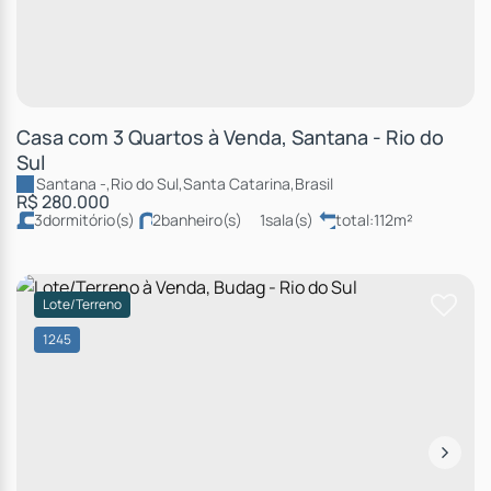
Casa com 3 Quartos à Venda, Santana - Rio do
Sul
Santana
,
Rio do Sul
,
Santa Catarina
,
Brasil
R$
280.000
3
dormitório(s)
2
banheiro(s)
1
sala(s)
total:
112m²
1
vaga(s)
terreno:
276m²
comprimento:
23m
fundos:
12m
frente:
12m
Lote/Terreno
1245