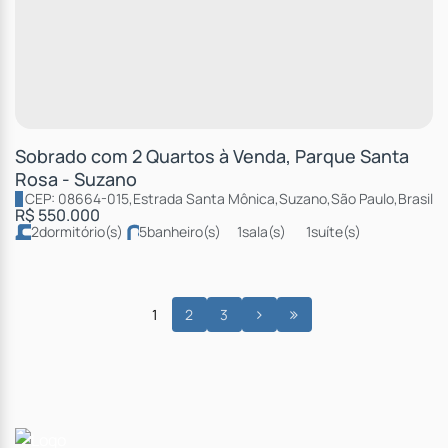
Sobrado com 2 Quartos à Venda, Parque Santa
Rosa - Suzano
CEP: 08664-015
,
Estrada Santa Mônica
,
Suzano
,
São Paulo
,
Brasil
R$
550.000
2
dormitório(s)
5
banheiro(s)
1
sala(s)
1
suíte(s)
4
vaga(s)
útil:
200 ~ 20000m²
1
2
3