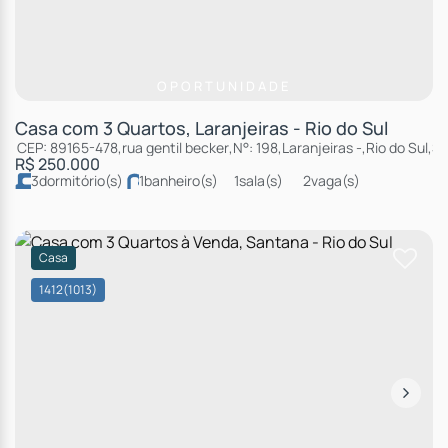
OPORTUNIDADE
Casa com 3 Quartos, Laranjeiras - Rio do Sul
CEP: 89165-478
,
rua gentil becker
,
N°:
198
,
Laranjeiras
,
Rio do Sul
,
Sa
R$
250.000
3
dormitório(s)
1
banheiro(s)
1
sala(s)
2
vaga(s)
Casa
1412
(1013)