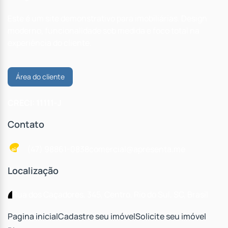
Este é um site demonstrativo para imobiliárias. Design
moderno, funcionalidade sob medida e foco total na
experiência do cliente.
Área do cliente
CRECI: 11111-J
Contato
(47) 98861-0838
comercial@apresenta.me
Localização
Rua dos Caçadores
,
345
,
Centro
,
Rio do Sul
,
SC
,
Brasil
Pagina inicial
Cadastre seu imóvel
Solicite seu imóvel