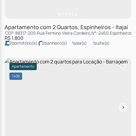
OFERTA
Apartamento com 2 Quartos, Espinheiros - Itajaí
CEP: 88317-200
,
Rua Fermino Vieira Cordeiro
,
N°:
2460
,
Espinheiros
,
R$
1.800
2
dormitório(s)
2
banheiro(s)
1
sala(s)
1
suíte(s)
total:
99m²
2
vaga(s)
útil:
87m²
Apartamento
1408