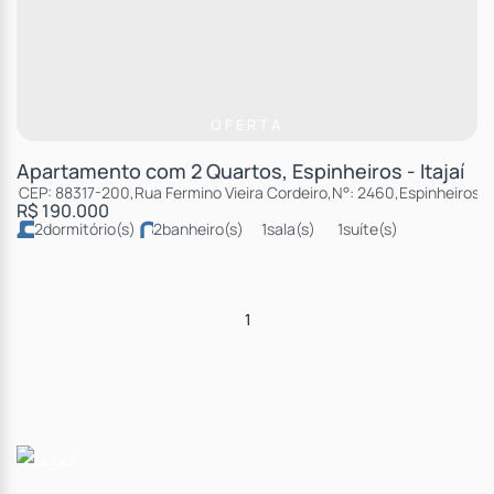
OFERTA
Apartamento com 2 Quartos, Espinheiros - Itajaí
CEP: 88317-200
,
Rua Fermino Vieira Cordeiro
,
N°:
2460
,
Espinheiros
,
R$
190.000
2
dormitório(s)
2
banheiro(s)
1
sala(s)
1
suíte(s)
total:
99m²
2
vaga(s)
útil:
87m²
1