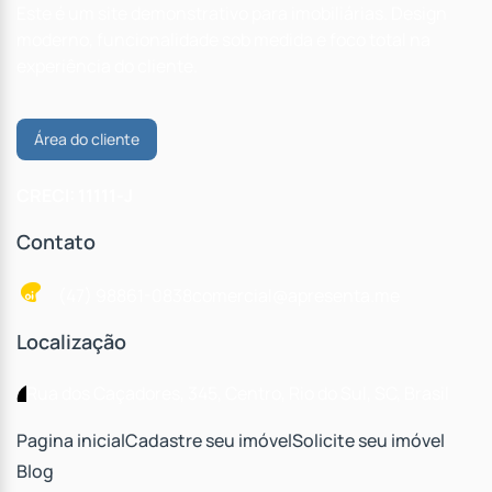
Este é um site demonstrativo para imobiliárias. Design
moderno, funcionalidade sob medida e foco total na
experiência do cliente.
Área do cliente
CRECI: 11111-J
Contato
(47) 98861-0838
comercial@apresenta.me
Localização
Rua dos Caçadores
,
345
,
Centro
,
Rio do Sul
,
SC
,
Brasil
Pagina inicial
Cadastre seu imóvel
Solicite seu imóvel
Blog