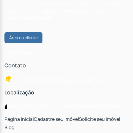
Este é um site demonstrativo para imobiliárias. Design
moderno, funcionalidade sob medida e foco total na
experiência do cliente.
Área do cliente
CRECI: 11111-J
Contato
(47) 98861-0838
comercial@apresenta.me
Localização
Rua dos Caçadores
,
345
,
Centro
,
Rio do Sul
,
SC
,
Brasil
Pagina inicial
Cadastre seu imóvel
Solicite seu imóvel
Blog