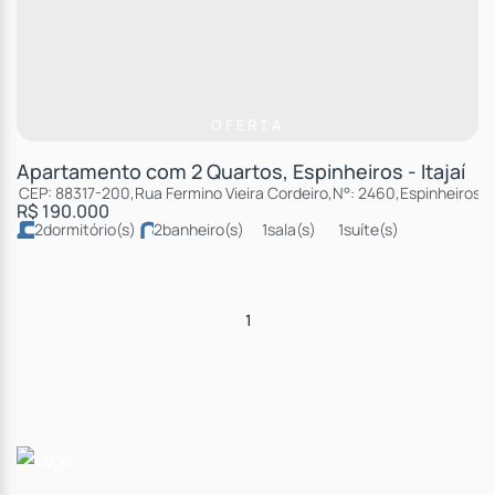
OFERTA
Apartamento com 2 Quartos, Espinheiros - Itajaí
CEP: 88317-200
,
Rua Fermino Vieira Cordeiro
,
N°:
2460
,
Espinheiros
,
R$
190.000
2
dormitório(s)
2
banheiro(s)
1
sala(s)
1
suíte(s)
total:
99m²
2
vaga(s)
útil:
87m²
1