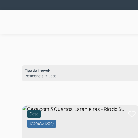
Tipo de Imóvel:
Residencial » Casa
Casa
1239
(CA1239)