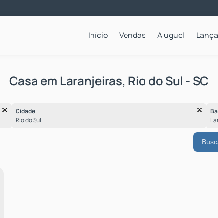
Início
Vendas
Aluguel
Lanç
Apartamentos para Locação Anual
Casa em Laranjeiras, Rio do Sul - SC
Cidade:
Ba
Rio do Sul
La
Busc