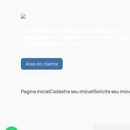
Este é um site demonstrativo para imobiliárias.
Design moderno, funcionalidade sob medida e foco
total na experiência do cliente.
Área do cliente
CRECI: 11111-J
Pagina inicial
Cadastre seu imóvel
Solicite seu imóv