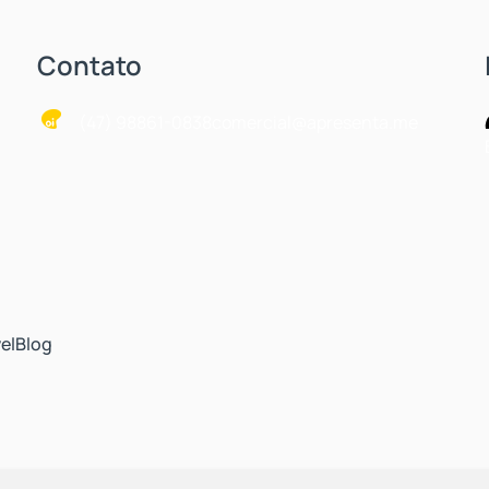
Contato
(47) 98861-0838
comercial@apresenta.me
el
Blog