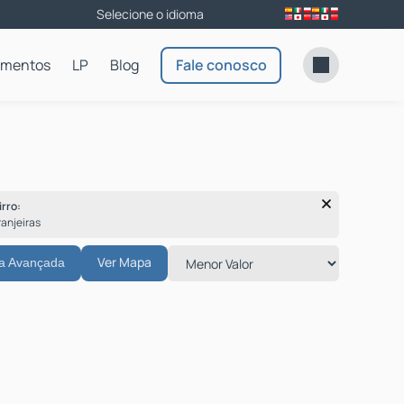
amentos
LP
Blog
Fale conosco
irro:
ranjeiras
Ver Mapa
a Avançada