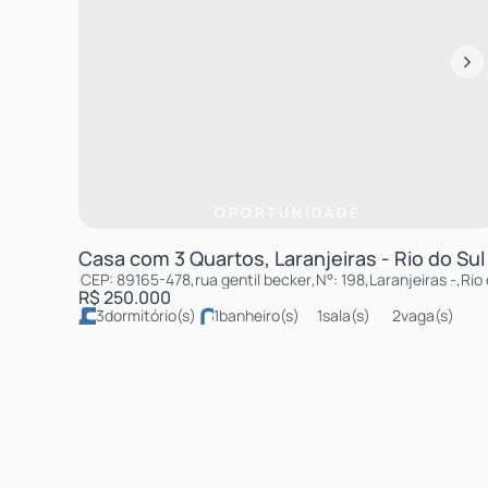
OPORTUNIDADE
Casa com 3 Quartos, Laranjeiras - Rio do Sul
CEP: 89165-478
,
rua gentil becker
,
N°:
198
,
Laranjeiras
,
Rio 
R$
250.000
3
dormitório(s)
1
banheiro(s)
1
sala(s)
2
vaga(s)