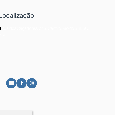
Localização
Rua dos Caçadores
,
345
,
Centro
,
Rio do Sul
,
SC
,
Brasil