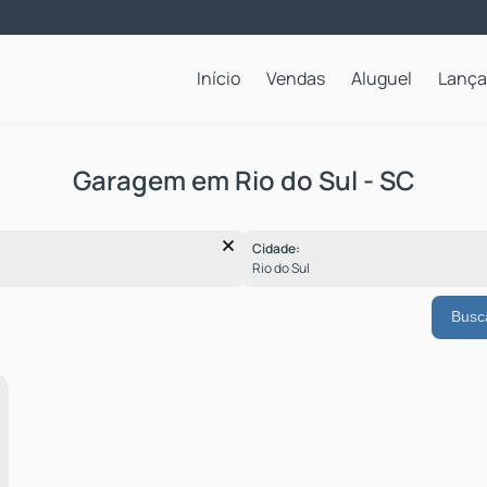
Início
Vendas
Aluguel
Lanç
Apartamentos para Locação Anual
Garagem em Rio do Sul - SC
Cidade:
Rio do Sul
Busc