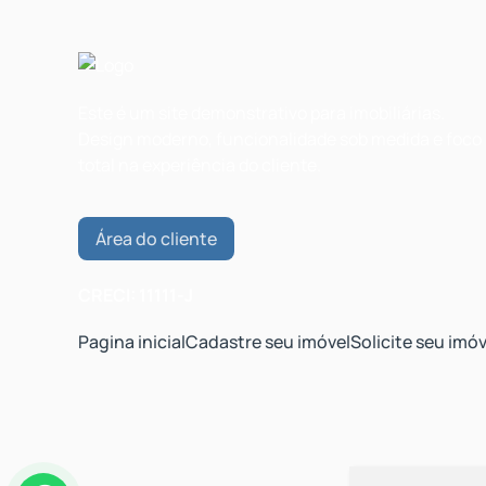
Este é um site demonstrativo para imobiliárias.
Design moderno, funcionalidade sob medida e foco
total na experiência do cliente.
Área do cliente
CRECI: 11111-J
Pagina inicial
Cadastre seu imóvel
Solicite seu imóv