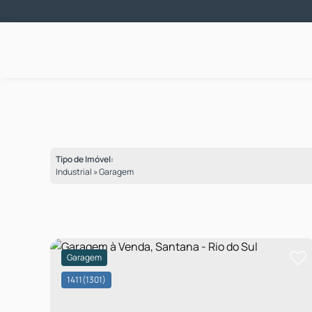
Tipo de Imóvel:
Industrial » Garagem
Garagem
1411
(1301)