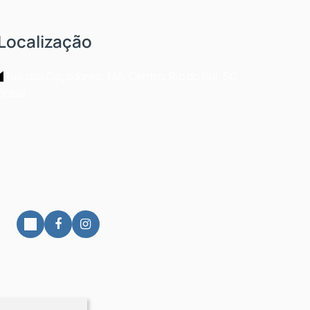
Localização
Rua dos Caçadores
,
345
,
Centro
,
Rio do Sul
,
SC
,
Brasil