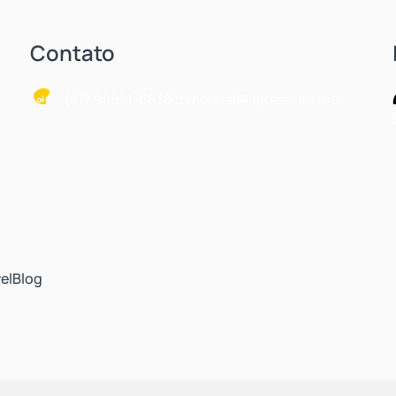
Contato
(47) 98861-0838
comercial@apresenta.me
el
Blog