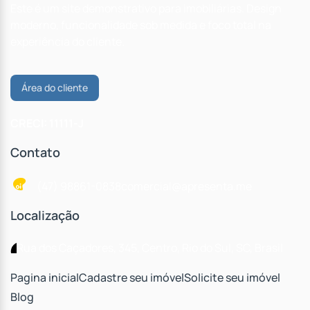
Este é um site demonstrativo para imobiliárias. Design
moderno, funcionalidade sob medida e foco total na
experiência do cliente.
Área do cliente
CRECI: 11111-J
Contato
(47) 98861-0838
comercial@apresenta.me
Localização
Rua dos Caçadores
,
345
,
Centro
,
Rio do Sul
,
SC
,
Brasil
Pagina inicial
Cadastre seu imóvel
Solicite seu imóvel
Blog