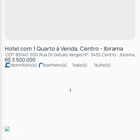
Hotel com 1 Quarto à Venda, Centro - Ibirama
CEP: 89140-000
,
Rua Dr Getulio Vargas
,
N°:
3435
,
Centro
,
Ibirama
,
S
R$
3.500.000
1
dormitório(s)
1
banheiro(s)
1
sala(s)
1
suíte(s)
total:
2681 ~ 2682m²
1
vaga(s)
útil:
40m²
terreno:
838m²
1