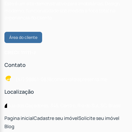
Este é um site demonstrativo para imobiliárias. Design
moderno, funcionalidade sob medida e foco total na
experiência do cliente.
Área do cliente
CRECI: 11111-J
Contato
(47) 98861-0838
comercial@apresenta.me
Localização
Rua dos Caçadores
,
345
,
Centro
,
Rio do Sul
,
SC
,
Brasil
Pagina inicial
Cadastre seu imóvel
Solicite seu imóvel
Blog