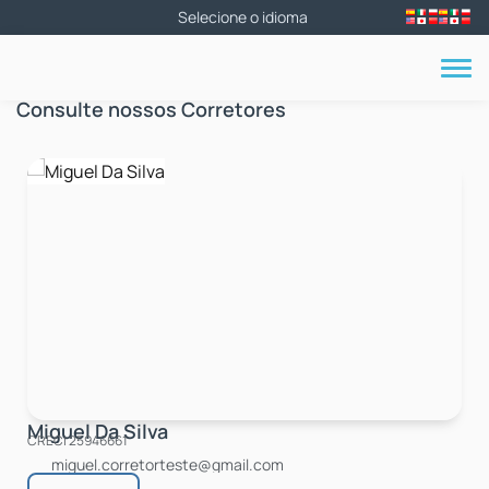
Consulte nossos Corretores
Miguel Da Silva
CRECI
25946661
miguel.corretorteste@gmail.com