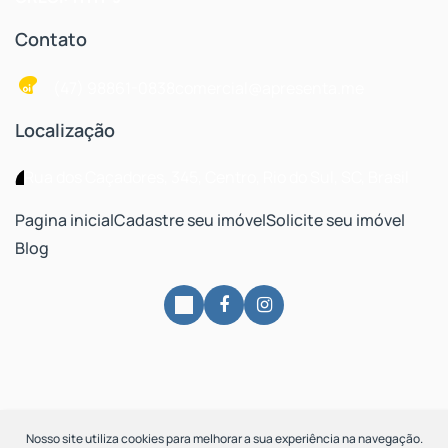
Contato
(47) 98861-0838
comercial@apresenta.me
Localização
Rua dos Caçadores
,
345
,
Centro
,
Rio do Sul
,
SC
,
Brasil
Pagina inicial
Cadastre seu imóvel
Solicite seu imóvel
Blog
Nosso site utiliza cookies para melhorar a sua experiência na navegação.