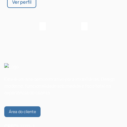
‹
›
Este é um site demonstrativo para imobiliárias. Design
moderno, funcionalidade sob medida e foco total na
experiência do cliente.
Área do cliente
CRECI: 11111-J