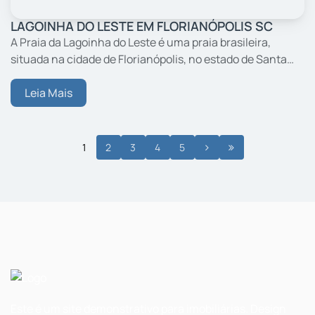
LAGOINHA DO LESTE EM FLORIANÓPOLIS SC
A Praia da Lagoinha do Leste é uma praia brasileira,
situada na cidade de Florianópolis, no estado de Santa
Catarina. Está localizada no sudeste da Ilha de Santa
Catarina. Recebe o mesmo nome da lagoa em formato
Leia Mais
de...
1
2
3
4
5
Este é um site demonstrativo para imobiliárias. Design