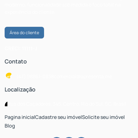
moderno, funcionalidade sob medida e foco total na
experiência do cliente.
Área do cliente
CRECI: 11111-J
Contato
(47) 98861-0838
comercial@apresenta.me
Localização
Rua dos Caçadores
,
345
,
Centro
,
Rio do Sul
,
SC
,
Brasil
Pagina inicial
Cadastre seu imóvel
Solicite seu imóvel
Blog