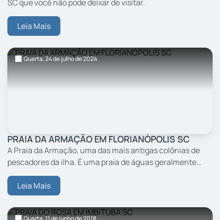
SC que você não pode deixar de visitar.
Leia Mais
Quarta,
24
de julho
de 2024
PRAIA DA ARMAÇÃO EM FLORIANÓPOLIS SC
A Praia da Armação, uma das mais antigas colônias de
pescadores da ilha. É uma praia de águas geralmente
mais calmas, num cenário bucólico composto por vários
barcos de pescadores.
Leia Mais
Quarta,
11
de junho
de 2018