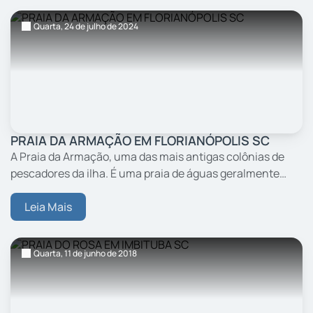
Quarta,
24
de julho
de 2024
PRAIA DA ARMAÇÃO EM FLORIANÓPOLIS SC
A Praia da Armação, uma das mais antigas colônias de
pescadores da ilha. É uma praia de águas geralmente
mais calmas, num cenário bucólico composto por vários
barcos de pescadores.
Leia Mais
Quarta,
11
de junho
de 2018