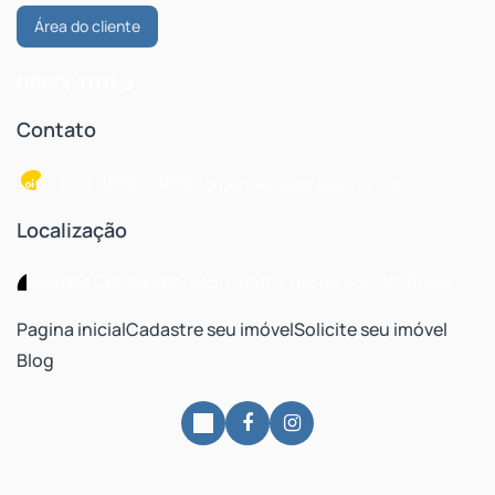
Área do cliente
CRECI: 11111-J
Contato
(47) 98861-0838
comercial@apresenta.me
Localização
Rua dos Caçadores
,
345
,
Centro
,
Rio do Sul
,
SC
,
Brasil
Pagina inicial
Cadastre seu imóvel
Solicite seu imóvel
Blog