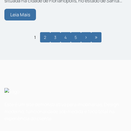
situada na cidade de Florianópolis, no estado de Santa
Catarina. Está localizada no sudeste da Ilha de Santa
Catarina. Recebe o mesmo nome da lagoa em formato
Leia Mais
de...
1
2
3
4
5
Este é um site demonstrativo para imobiliárias. Design
moderno, funcionalidade sob medida e foco total na
experiência do cliente.