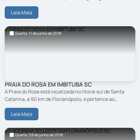
mais calmas, num cenário bucólico composto por vários
barcos de pescadores.
Leia Mais
Quarta,
11
de junho
de 2018
PRAIA DO ROSA EM IMBITUBA SC
A Praia do Rosa está localizada no litoral sul de Santa
Catarina, a 90 km de Florianópolis, e pertence ao
município de Imbituba, quase na divisa com Garopaba.
Leia Mais
Quarta,
09
de junho
de 2018