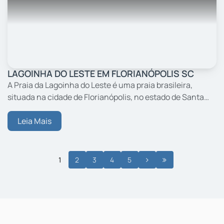
LAGOINHA DO LESTE EM FLORIANÓPOLIS SC
A Praia da Lagoinha do Leste é uma praia brasileira,
situada na cidade de Florianópolis, no estado de Santa
Catarina. Está localizada no sudeste da Ilha de Santa
Catarina. Recebe o mesmo nome da lagoa em formato
Leia Mais
de...
1
2
3
4
5