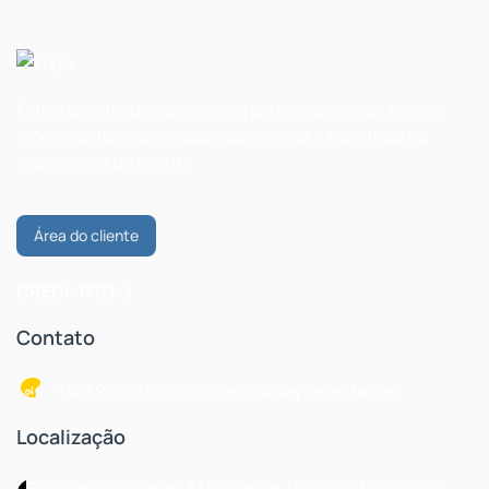
Este é um site demonstrativo para imobiliárias. Design
moderno, funcionalidade sob medida e foco total na
experiência do cliente.
Área do cliente
CRECI: 11111-J
Contato
(47) 98861-0838
comercial@apresenta.me
Localização
Rua dos Caçadores
,
345
,
Centro
,
Rio do Sul
,
SC
,
Brasil