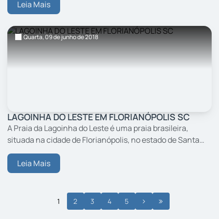
Leia Mais
Quarta,
09
de junho
de 2018
LAGOINHA DO LESTE EM FLORIANÓPOLIS SC
A Praia da Lagoinha do Leste é uma praia brasileira,
situada na cidade de Florianópolis, no estado de Santa
Catarina. Está localizada no sudeste da Ilha de Santa
Catarina. Recebe o mesmo nome da lagoa em formato
Leia Mais
de...
1
2
3
4
5