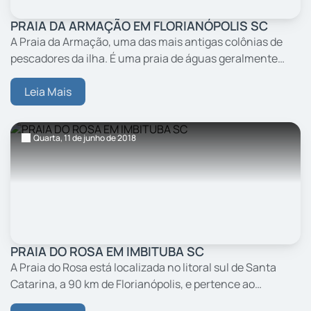
PRAIA DA ARMAÇÃO EM FLORIANÓPOLIS SC
A Praia da Armação, uma das mais antigas colônias de
pescadores da ilha. É uma praia de águas geralmente
mais calmas, num cenário bucólico composto por vários
barcos de pescadores.
Leia Mais
Quarta,
11
de junho
de 2018
PRAIA DO ROSA EM IMBITUBA SC
A Praia do Rosa está localizada no litoral sul de Santa
Catarina, a 90 km de Florianópolis, e pertence ao
município de Imbituba, quase na divisa com Garopaba.