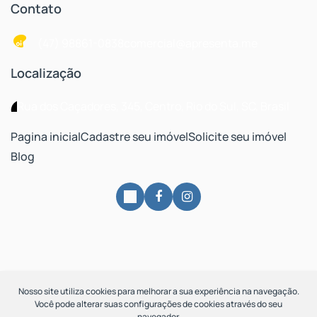
Contato
(47) 98861-0838
comercial@apresenta.me
Localização
Rua dos Caçadores
,
345
,
Centro
,
Rio do Sul
,
SC
,
Brasil
Pagina inicial
Cadastre seu imóvel
Solicite seu imóvel
Blog
Nosso site utiliza cookies para melhorar a sua experiência na navegação.
Você pode alterar suas configurações de cookies através do seu
navegador.