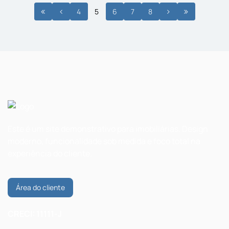
4
5
6
7
8
Este é um site demonstrativo para imobiliárias. Design
moderno, funcionalidade sob medida e foco total na
experiência do cliente.
Área do cliente
CRECI: 11111-J