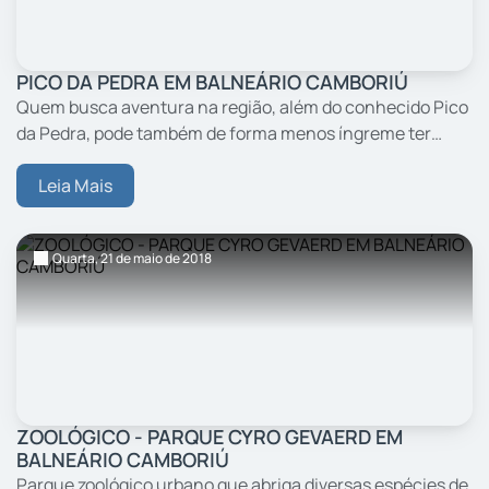
PICO DA PEDRA EM BALNEÁRIO CAMBORIÚ
Quem busca aventura na região, além do conhecido Pico
da Pedra, pode também de forma menos íngreme ter
outra perspectiva de Balneário Camboriú. Além dos
conhecidos visuais no mirante do Parque Unipraias e o...
Leia Mais
Quarta,
21
de maio
de 2018
ZOOLÓGICO - PARQUE CYRO GEVAERD EM
BALNEÁRIO CAMBORIÚ
Parque zoológico urbano que abriga diversas espécies de